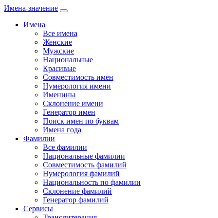
Имена-значение
Имена
Все имена
Женские
Мужские
Национальные
Красивые
Совместимость имен
Нумерология имени
Именины
Склонение имени
Генератор имен
Поиск имен по буквам
Имена года
Фамилии
Все фамилии
Национальные фамилии
Совместимость фамилий
Нумерология фамилий
Национальность по фамилии
Склонение фамилий
Генератор фамилий
Сервисы
Транслитерация