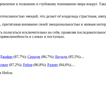
тремление к познанию и глубокому пониманию мира вокруг. Та
нтенсивностью эмоций, что делает её владельца страстным, им
ю, притягивая внимание своей эмоциональностью и живым инте
ь полагаться исключительно на себя, проявляя последовательнос
прямолинейность в словах и поступках.
Джафар
(87,7%);
Сирадж
(86,7%);
Видади
(85,5%)....
смин
(87,2%);
Рабия
(86,8%);
Разият
(84,6%)....
м Нейла