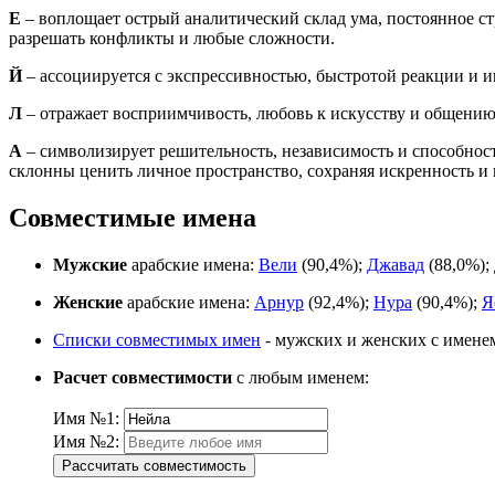
Е
– воплощает острый аналитический склад ума, постоянное с
разрешать конфликты и любые сложности.
Й
– ассоциируется с экспрессивностью, быстротой реакции и и
Л
– отражает восприимчивость, любовь к искусству и общени
А
– символизирует решительность, независимость и способност
склонны ценить личное пространство, сохраняя искренность и 
Совместимые имена
Мужские
арабские имена:
Вели
(90,4%);
Джавад
(88,0%);
Женские
арабские имена:
Арнур
(92,4%);
Нура
(90,4%);
Я
Списки совместимых имен
- мужских и женских с имене
Расчет совместимости
с любым именем:
Имя №1:
Имя №2:
Рассчитать совместимость