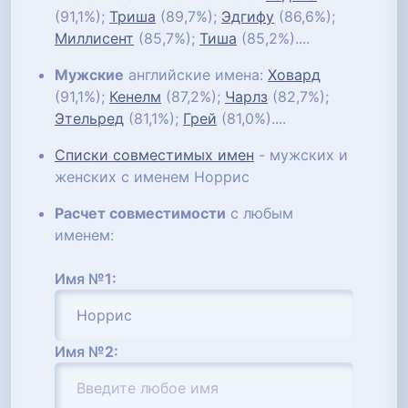
(91,1%);
Триша
(89,7%);
Эдгифу
(86,6%);
Миллисент
(85,7%);
Тиша
(85,2%)....
Мужские
английские имена:
Ховард
(91,1%);
Кенелм
(87,2%);
Чарлз
(82,7%);
Этельред
(81,1%);
Грей
(81,0%)....
Списки совместимых имен
- мужских и
женских с именем Норрис
Расчет совместимости
с любым
именем:
Имя №1:
Имя №2: