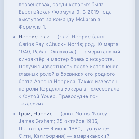
первенствах, среди которых была
Европейская Формула-3. С 2019 года
выступает за команду McLaren в
Формуле-1.
Норрис, Чак
— (Чак) Норрис (англ.
Carlos Ray «Chuck» Norris; род. 10 марта
1940, Райан, Оклахома) — американский
киноактёр и мастер боевых искусств.
Получил известность после исполнения
главных ролей в боевиках его родного
брата Аарона Норриса. Также известен
по роли Корделла Уокера в телесериале
«Крутой Уокер: Правосудие по-
техасски».
Грэм, Норрис
— (англ. Norris "Norey"
James Graham; 25 октября 1906,
Портленд — 9 июля 1980, Туолумне-
Сити, Калифорния) — американский