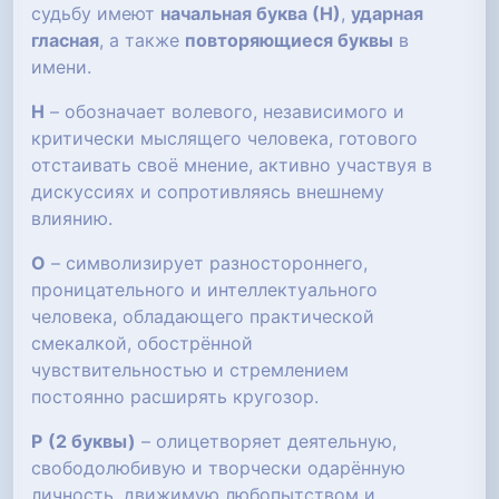
судьбу имеют
начальная буква (Н)
,
ударная
гласная
, а также
повторяющиеся буквы
в
имени.
Н
– обозначает волевого, независимого и
критически мыслящего человека, готового
отстаивать своё мнение, активно участвуя в
дискуссиях и сопротивляясь внешнему
влиянию.
О
– символизирует разностороннего,
проницательного и интеллектуального
человека, обладающего практической
смекалкой, обострённой
чувствительностью и стремлением
постоянно расширять кругозор.
Р
(2 буквы)
– олицетворяет деятельную,
свободолюбивую и творчески одарённую
личность, движимую любопытством и