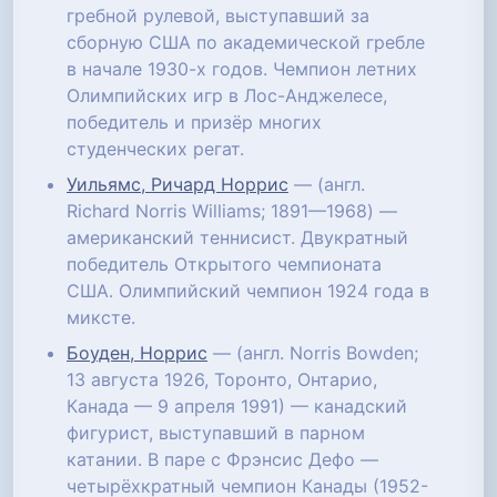
гребной рулевой, выступавший за
сборную США по академической гребле
в начале 1930-х годов. Чемпион летних
Олимпийских игр в Лос-Анджелесе,
победитель и призёр многих
студенческих регат.
Уильямс, Ричард Норрис
— (англ.
Richard Norris Williams; 1891—1968) —
американский теннисист. Двукратный
победитель Открытого чемпионата
США. Олимпийский чемпион 1924 года в
миксте.
Боуден, Норрис
— (англ. Norris Bowden;
13 августа 1926, Торонто, Онтарио,
Канада — 9 апреля 1991) — канадский
фигурист, выступавший в парном
катании. В паре с Фрэнсис Дефо —
четырёхкратный чемпион Канады (1952-