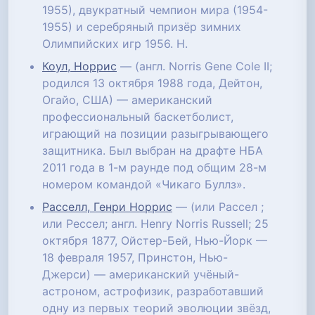
1955), двукратный чемпион мира (1954-
1955) и серебряный призёр зимних
Олимпийских игр 1956. Н.
Коул, Норрис
— (англ. Norris Gene Cole II;
родился 13 октября 1988 года, Дейтон,
Огайо, США) — американский
профессиональный баскетболист,
играющий на позиции разыгрывающего
защитника. Был выбран на драфте НБА
2011 года в 1-м раунде под общим 28-м
номером командой «Чикаго Буллз».
Расселл, Генри Норрис
— (или Рассел ;
или Рессел; англ. Henry Norris Russell; 25
октября 1877, Ойстер-Бей, Нью-Йорк —
18 февраля 1957, Принстон, Нью-
Джерси) — американский учёный-
астроном, астрофизик, разработавший
одну из первых теорий эволюции звёзд,