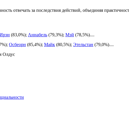
вность отвечать за последствия действий, объединяя практично
Ирэн
(83,0%);
Аннабель
(79,3%);
Мэй
(78,5%)....
7%);
Осбеорн
(85,4%);
Майк
(80,5%);
Этельстан
(79,0%)....
м Олдус
нциальности