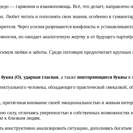
едо — гармония и взаимопомощь. Всё, что делает, направлено н
трах. Любит читать и пополнять свои знания, особенно в гуманита
мирителя. Через усилия разрешаются конфликты и устанавливают
 многим, но ожидает аналогичную жертву и от будущего партнёра
аксимум любви и заботы. Среди питомцев предпочитает крупных 
 буква (О)
,
ударная гласная
, а также
повторяющиеся буквы
в 
лектуального человека, обладающего практической смекалкой, 
ю, притягивая внимание своей эмоциональностью и живым инте
юю силу, отличаясь уверенностью в собственных возможностях и
ие к близким людям.
ть конструктивно анализировать ситуацию, дополняясь богатым