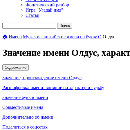
Фонетический разбор
Игра "Угадай имя"
Статьи
Поиск
🏠
Имена
Мужские английские имена на букву О
Олдус
Значение имени Олдус, харак
Содержание
Значение, происхождение имени Олдус
Расшифровка имени: влияние на характер и судьбу
Значение букв в имени
Совместимые имена
Дополнительно об имени
Поделиться в соцсетях