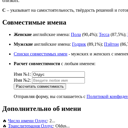
близких.
С
– указывает на самостоятельность, твёрдость решений и гото
Совместимые имена
Женские
английские имена:
Пола
(90,4%);
Тесса
(87,5%);
Мужские
английские имена:
Годрик
(89,1%);
Пэйтон
(86,
Списки совместимых имен
- мужских и женских с имене
Расчет совместимости
с любым именем:
Имя №1:
Имя №2:
Рассчитать совместимость
Отправляя форму, вы соглашаетесь с
Политикой конфиде
Дополнительно об имени
🔥
Число имени Олдус
: 2...
🔥
Транслитерация Олдус
: Oldus...