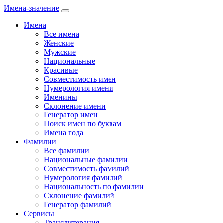
Имена-значение
Имена
Все имена
Женские
Мужские
Национальные
Красивые
Совместимость имен
Нумерология имени
Именины
Склонение имени
Генератор имен
Поиск имен по буквам
Имена года
Фамилии
Все фамилии
Национальные фамилии
Совместимость фамилий
Нумерология фамилий
Национальность по фамилии
Склонение фамилий
Генератор фамилий
Сервисы
Транслитерация