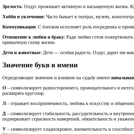
Зрелость
: Олдус проживает активную и насыщенную жизнь. Кр
Хобби и увлечения
: Часто бывает в театрах, музеях, кинотеа
Коммуникации
: С блеском исполняет роль посредника и при
Отношение к любви и браку
: Ради любви готов пожертвовать
привычную схему жизни.
Дети и животные
: Дети — особая радость. Олдус дарит им м
Значение букв в имени
Определяющее значение и влияние на судьбу имеют
начальная
О
– символизирует разностороннего, проницательного и интел
расширять кругозор.
Л
– отражает восприимчивость, любовь к искусству и общени
Д
– символизирует стабильность, рассудительность и внутренн
подчеркивает серьезность намерений, обязательность и уважен
У
– символизирует хладнокровие, внимательность и способнос