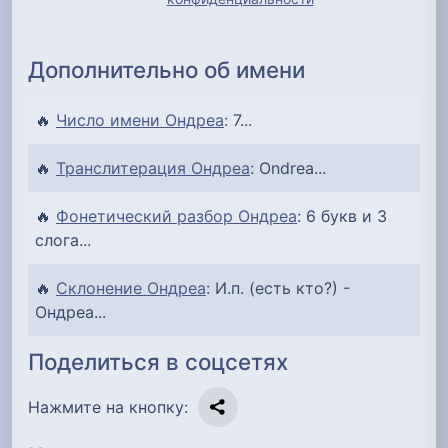
Дополнительно об имени
🔥
Число имени Ондреа
: 7...
🔥
Транслитерация Ондреа
: Ondrea...
🔥
Фонетический разбор Ондреа
: 6 букв и 3
слога...
🔥
Склонение Ондреа
: И.п. (есть кто?) -
Ондреа...
Поделиться в соцсетях
Нажмите на кнопку: