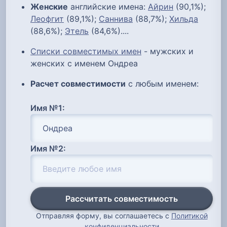
Женские
английские имена:
Айрин
(90,1%);
Леофгит
(89,1%);
Саннива
(88,7%);
Хильда
(88,6%);
Этель
(84,6%)....
Списки совместимых имен
- мужских и
женских с именем Ондреа
Расчет совместимости
с любым именем:
Имя №1:
Имя №2:
Рассчитать совместимость
Отправляя форму, вы соглашаетесь с
Политикой
конфиденциальности