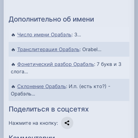
Дополнительно об имени
🔥
Число имени Орабэль
: 3...
🔥
Транслитерация Орабэль
: Orabel...
🔥
Фонетический разбор Орабэль
: 7 букв и 3
слога...
🔥
Склонение Орабэль
: И.п. (есть кто?) -
Орабэль...
Поделиться в соцсетях
Нажмите на кнопку:
Комментарии