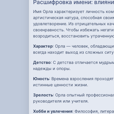
Расшифровка имени: влияние
Имя Орла характеризует личность комп
артистическая натура, способная сво
удовлетворение. Из отрицательных кач
своенравность. Чтобы избежать негати
возродиться, восстановить утраченную
Характер
: Орла — человек, обладающи
всегда находит выход из сложных сит
Детство
: С детства отличается мудр
надежды и опоры.
Юность
: Времена взросления проходят
истинные ценности жизни.
Зрелость
: Орла опытный профессиона
руководителя или учителя.
Хобби и увлечения
: Философия, литера