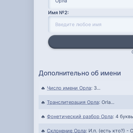
Имя №2:
Дополнительно об имени
🔥
Число имени Орла
: 3...
🔥
Транслитерация Орла
: Orla...
🔥
Фонетический разбор Орла
: 4 буквы
🔥
Склонение Орла
: И.п. (есть кто?) - О