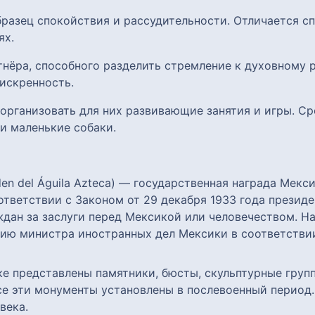
бразец спокойствия и рассудительности. Отличается с
ях.
тнёра, способного разделить стремление к духовному 
искренность.
т организовать для них развивающие занятия и игры. 
и маленькие собаки.
den del Águila Azteca) — государственная награда Мек
ответствии с Законом от 29 декабря 1933 года прези
дан за заслуги перед Мексикой или человечеством. Н
ию министра иностранных дел Мексики в соответстви
е представлены памятники, бюсты, скульптурные груп
се эти монументы установлены в послевоенный период.
века.