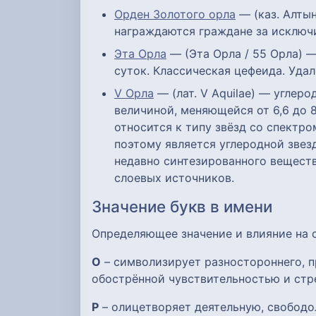
Орден Золотого орла
— (каз. Алты
награждаются граждане за исключи
Эта Орла
— (Эта Орла / 55 Орла) —
суток. Классическая цефеида. Удал
V Орла
— (лат. V Aquilae) — углер
величиной, меняющейся от 6,6 до 8
относится к типу звёзд со спектр
поэтому является углеродной звез
недавно синтезированного веществ
слоевых источников.
Значение букв в имени
Определяющее значение и влияние на
О
– символизирует разностороннего, п
обострённой чувствительностью и стр
Р
– олицетворяет деятельную, свобод