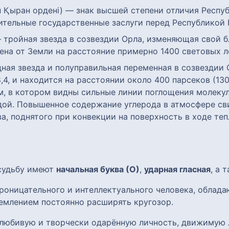
н Қыран ордені) — знак высшей степени отличия Респу
тельные государственные заслуги перед Республикой 
 тройная звезда в созвездии Орла, изменяющая свой бл
ена от Земли на расстояние примерно 1400 световых л
одная звезда и полуправильная переменная в созвездии
,4, и находится на расстоянии около 400 парсеков (13
ом, в котором видны сильные линии поглощения молеку
дой. Повышенное содержание углерода в атмосфере св
а, поднятого при конвекции на поверхность в ходе те
 судьбу имеют
начальная буква (О)
,
ударная гласная
, а 
роницательного и интеллектуального человека, облад
емлением постоянно расширять кругозор.
олюбивую и творчески одарённую личность, движимую