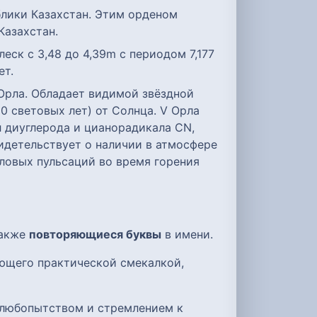
блики Казахстан. Этим орденом
Казахстан.
еск с 3,48 до 4,39m с периодом 7,177
ет.
 Орла. Обладает видимой звёздной
00 световых лет) от Солнца. V Орла
л диуглерода и цианорадикала CN,
идетельствует о наличии в атмосфере
пловых пульсаций во время горения
также
повторяющиеся буквы
в имени.
ающего практической смекалкой,
 любопытством и стремлением к