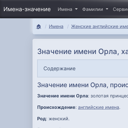
Имена-значение
Имена
Фамилии
Серв
🏠
Имена
Женские английские име
Значение имени Орла, х
Содержание
Значение имени Орла, прои
Значение имени Орла
: золотая принце
Происхождение
:
английские имена
.
Род
: женский.