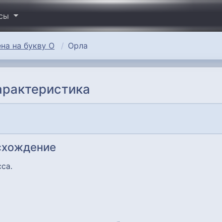
исы
на на букву О
Орла
арактеристика
схождение
сса.