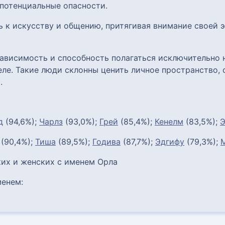
потенциальные опасности.
ь к искусству и общению, притягивая внимание своей
ависимость и способность полагаться исключительно н
ле. Такие люди склонны ценить личное пространство, 
.
д
(94,6%);
Чарлз
(93,0%);
Грей
(85,4%);
Кенелм
(83,5%);
Э
(90,4%);
Тиша
(89,5%);
Годива
(87,7%);
Эдгифу
(79,3%);
их и женских с именем Орла
енем: