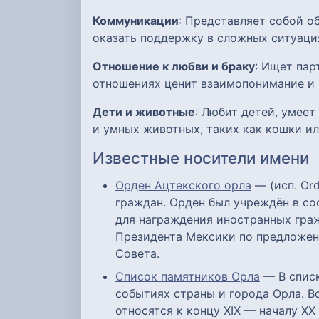
Коммуникации
: Представляет собой о
оказать поддержку в сложных ситуаци
Отношение к любви и браку
: Ищет пар
отношениях ценит взаимопонимание и 
Дети и животные
: Любит детей, умее
и умных животных, таких как кошки ил
Известные носители имени
Орден Ацтекского орла
— (исп. Or
граждан. Орден был учреждён в со
для награждения иностранных граж
Президента Мексики по предложен
Совета.
Список памятников Орла
— В списк
событиях страны и города Орла. В
относятся к концу XIX — началу XX 