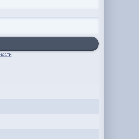
ности