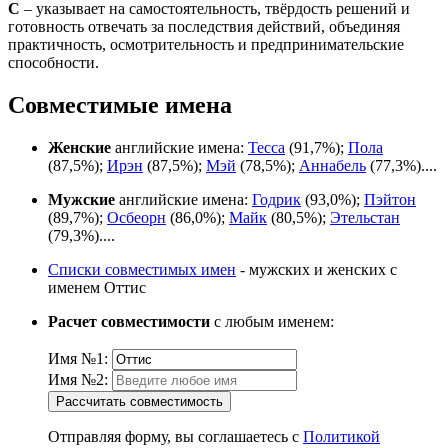
С
– указывает на самостоятельность, твёрдость решений и
готовность отвечать за последствия действий, объединяя
практичность, осмотрительность и предпринимательские
способности.
Совместимые имена
Женские
английские имена:
Тесса
(91,7%);
Пола
(87,5%);
Ирэн
(87,5%);
Мэй
(78,5%);
Аннабель
(77,3%)....
Мужские
английские имена:
Годрик
(93,0%);
Пэйтон
(89,7%);
Осбеорн
(86,0%);
Майк
(80,5%);
Этельстан
(79,3%)....
Списки совместимых имен
- мужских и женских с
именем Оттис
Расчет совместимости
с любым именем:
Имя №1:
Имя №2:
Рассчитать совместимость
Отправляя форму, вы соглашаетесь с
Политикой