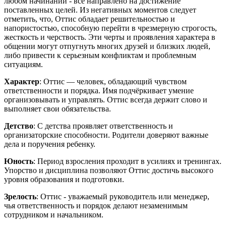
любом начинании - все направлено на достижение
поставленных целей. Из негативных моментов следует
отметить, что, Оттис обладает решительностью и
напористостью, способную перейти в чрезмерную строгость,
жесткость и черствость. Эти черты и проявления характера в
общении могут отпугнуть многих друзей и близких людей,
либо привести к серьезным конфликтам и проблемным
ситуациям.
Характер
: Оттис — человек, обладающий чувством
ответственности и порядка. Имя подчёркивает умение
организовывать и управлять. Оттис всегда держит слово и
выполняет свои обязательства.
Детство
: С детства проявляет ответственность и
организаторские способности. Родители доверяют важные
дела и поручения ребенку.
Юность
: Период взросления проходит в усилиях и тренингах.
Упорство и дисциплина позволяют Оттис достичь высокого
уровня образования и подготовки.
Зрелость
: Оттис - уважаемый руководитель или менеджер,
чья ответственность и порядок делают незаменимым
сотрудником и начальником.