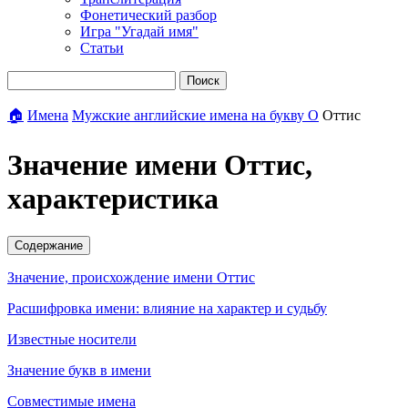
Фонетический разбор
Игра "Угадай имя"
Статьи
Поиск
🏠
Имена
Мужские английские имена на букву О
Оттис
Значение имени Оттис,
характеристика
Содержание
Значение, происхождение имени Оттис
Расшифровка имени: влияние на характер и судьбу
Известные носители
Значение букв в имени
Совместимые имена