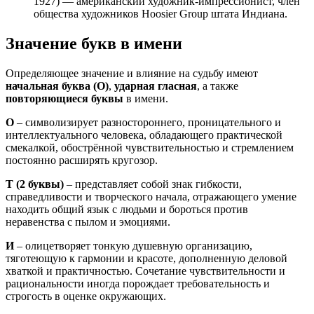
1927) — американский художник-импрессионист, член
общества художников Hoosier Group штата Индиана.
Значение букв в имени
Определяющее значение и влияние на судьбу имеют
начальная буква (О)
,
ударная гласная
, а также
повторяющиеся буквы
в имени.
О
– символизирует разностороннего, проницательного и
интеллектуального человека, обладающего практической
смекалкой, обострённой чувствительностью и стремлением
постоянно расширять кругозор.
Т
(2 буквы)
– представляет собой знак гибкости,
справедливости и творческого начала, отражающего умение
находить общий язык с людьми и бороться против
неравенства с пылом и эмоциями.
И
– олицетворяет тонкую душевную организацию,
тяготеющую к гармонии и красоте, дополненную деловой
хваткой и практичностью. Сочетание чувствительности и
рациональности иногда порождает требовательность и
строгость в оценке окружающих.