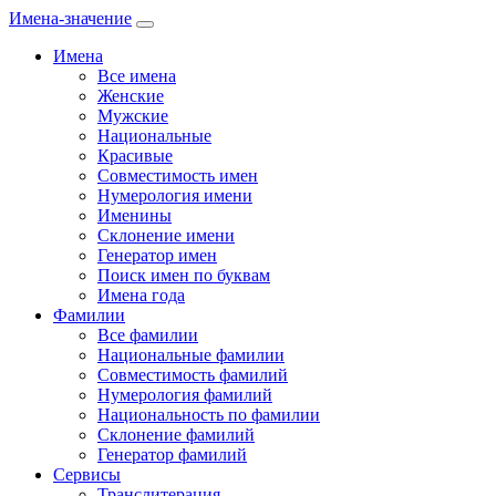
Имена-значение
Имена
Все имена
Женские
Мужские
Национальные
Красивые
Совместимость имен
Нумерология имени
Именины
Склонение имени
Генератор имен
Поиск имен по буквам
Имена года
Фамилии
Все фамилии
Национальные фамилии
Совместимость фамилий
Нумерология фамилий
Национальность по фамилии
Склонение фамилий
Генератор фамилий
Сервисы
Транслитерация