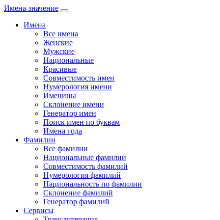
Имена-значение
Имена
Все имена
Женские
Мужские
Национальные
Красивые
Совместимость имен
Нумерология имени
Именины
Склонение имени
Генератор имен
Поиск имен по буквам
Имена года
Фамилии
Все фамилии
Национальные фамилии
Совместимость фамилий
Нумерология фамилий
Национальность по фамилии
Склонение фамилий
Генератор фамилий
Сервисы
Транслитерация