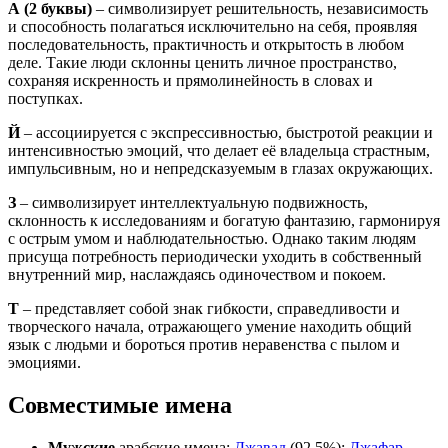
А
(2 буквы)
– символизирует решительность, независимость
и способность полагаться исключительно на себя, проявляя
последовательность, практичность и открытость в любом
деле. Такие люди склонны ценить личное пространство,
сохраняя искренность и прямолинейность в словах и
поступках.
Й
– ассоциируется с экспрессивностью, быстротой реакции и
интенсивностью эмоций, что делает её владельца страстным,
импульсивным, но и непредсказуемым в глазах окружающих.
З
– символизирует интеллектуальную подвижность,
склонность к исследованиям и богатую фантазию, гармонируя
с острым умом и наблюдательностью. Однако таким людям
присуща потребность периодически уходить в собственный
внутренний мир, наслаждаясь одиночеством и покоем.
Т
– представляет собой знак гибкости, справедливости и
творческого начала, отражающего умение находить общий
язык с людьми и бороться против неравенства с пылом и
эмоциями.
Совместимые имена
Мужские
арабские имена:
Джавад
(92,5%);
Джафар