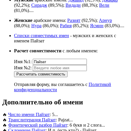
(92,2%);
Сирадж
(89,5%);
Видади
(88,3%);
Вели
(81,0%)....
Женские
арабские имена:
Разият
(92,5%);
Арнур
(88,0%);
Нура
(86,0%);
Рабия
(85,2%);
Ясмин
(83,0%)....
Списки совместимых имен
- мужских и женских с
именем Пайзат
Расчет совместимости
с любым именем:
Имя №1:
Имя №2:
Рассчитать совместимость
Отправляя форму, вы соглашаетесь с
Политикой
конфиденциальности
Дополнительно об имени
🔥
Число имени Пайзат
: 5...
🔥
Транслитерация Пайзат
: Pajzat...
🔥
Фонетический разбор Пайзат
: 6 букв и 2 слога...
🔥
Склонение Пайзат
: И.п. (есть кто?) - Пайзат...