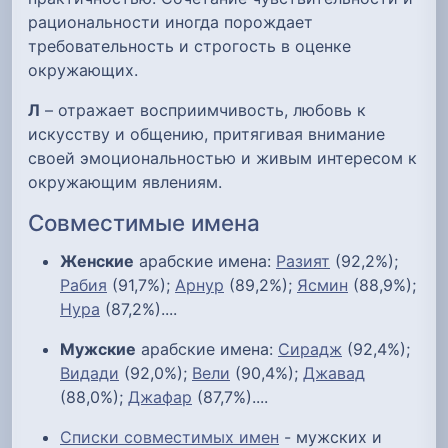
рациональности иногда порождает
требовательность и строгость в оценке
окружающих.
Л
– отражает восприимчивость, любовь к
искусству и общению, притягивая внимание
своей эмоциональностью и живым интересом к
окружающим явлениям.
Совместимые имена
Женские
арабские имена:
Разият
(92,2%);
Рабия
(91,7%);
Арнур
(89,2%);
Ясмин
(88,9%);
Нура
(87,2%)....
Мужские
арабские имена:
Сирадж
(92,4%);
Видади
(92,0%);
Вели
(90,4%);
Джавад
(88,0%);
Джафар
(87,7%)....
Списки совместимых имен
- мужских и