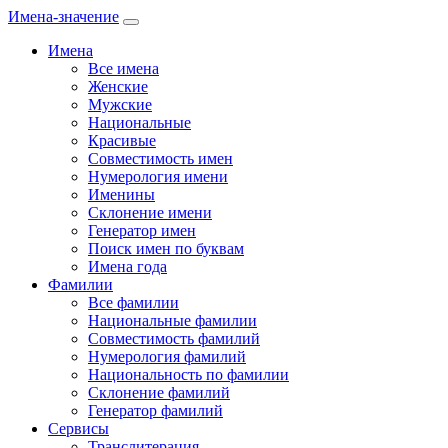
Имена-значение
Имена
Все имена
Женские
Мужские
Национальные
Красивые
Совместимость имен
Нумерология имени
Именины
Склонение имени
Генератор имен
Поиск имен по буквам
Имена года
Фамилии
Все фамилии
Национальные фамилии
Совместимость фамилий
Нумерология фамилий
Национальность по фамилии
Склонение фамилий
Генератор фамилий
Сервисы
Транслитерация