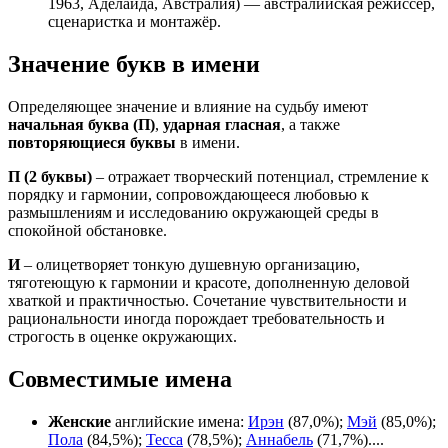
1963, Аделаида, Австралия) — австралийская режиссёр,
сценаристка и монтажёр.
Значение букв в имени
Определяющее значение и влияние на судьбу имеют
начальная буква (П)
,
ударная гласная
, а также
повторяющиеся буквы
в имени.
П
(2 буквы)
– отражает творческий потенциал, стремление к
порядку и гармонии, сопровождающееся любовью к
размышлениям и исследованию окружающей среды в
спокойной обстановке.
И
– олицетворяет тонкую душевную организацию,
тяготеющую к гармонии и красоте, дополненную деловой
хваткой и практичностью. Сочетание чувствительности и
рациональности иногда порождает требовательность и
строгость в оценке окружающих.
Совместимые имена
Женские
английские имена:
Ирэн
(87,0%);
Мэй
(85,0%);
Пола
(84,5%);
Тесса
(78,5%);
Аннабель
(71,7%)....