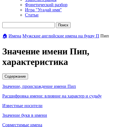
Фонетический разбор
Игра "Угадай имя"
Статьи
Поиск
🏠
Имена
Мужские английские имена на букву П
Пип
Значение имени Пип,
характеристика
Содержание
Значение, происхождение имени Пип
Расшифровка имени: влияние на характер и судьбу
Известные носители
Значение букв в имени
Совместимые имена