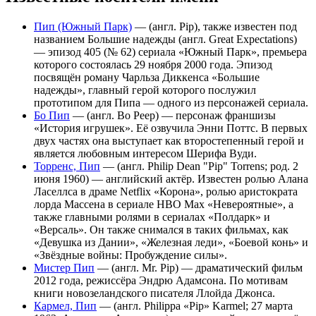
Пип (Южный Парк)
— (англ. Pip), также известен под
названием Большие надежды (англ. Great Expectations)
— эпизод 405 (№ 62) сериала «Южный Парк», премьера
которого состоялась 29 ноября 2000 года. Эпизод
посвящён роману Чарльза Диккенса «Большие
надежды», главный герой которого послужил
прототипом для Пипа — одного из персонажей сериала.
Бо Пип
— (англ. Bo Peep) — персонаж франшизы
«История игрушек». Её озвучила Энни Поттс. В первых
двух частях она выступает как второстепенный герой и
является любовным интересом Шерифа Вуди.
Торренс, Пип
— (англ. Philip Dean "Pip" Torrens; род. 2
июня 1960) — английский актёр. Известен ролью Алана
Ласеллса в драме Netflix «Корона», ролью аристократа
лорда Массена в сериале HBO Max «Невероятные», а
также главными ролями в сериалах «Полдарк» и
«Версаль». Он также снимался в таких фильмах, как
«Девушка из Дании», «Железная леди», «Боевой конь» и
«Звёздные войны: Пробуждение силы».
Мистер Пип
— (англ. Mr. Pip) — драматический фильм
2012 года, режиссёра Эндрю Адамсона. По мотивам
книги новозеландского писателя Ллойда Джонса.
Кармел, Пип
— (англ. Philippa «Pip» Karmel; 27 марта