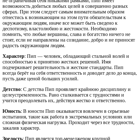
не ограничивая себя никакими рамками, Пип имеет
возможность добиться любых целей в совершенно разных
сферах. При этом следует самым внимательным образом
отнестись к возникающим на этом пути обязательствам к
окружающим людям, иначе все может быть сведено к
деспотизму, властолюбию и жестокости. Необходимо
помнить, что любые вершины, слава и богатство ничего не
стоят, если не направлены на созидание, добро и не приносят
радость окружающим людям.
Характер
: Пип — человек, обладающий стальной волей и
способностью к принятию жестких решений. Имя
подчеркивает решительность и жесткие стандарты. Пип
всегда берёт на себя ответственность и доводит дело до конца,
пусть даже ценой больших усилий.
Детство
: С детства Пип проявляет крайнюю дисциплину и
целеустремленность. Рано сталкивается с трудностями и
учится преодолевать их, действуя жестко и ответственно.
Юность
: В юности Пип оказывается вовлечен в серьезные
испытания, такие как работа в экстремальных условиях или
сложная физическая нагрузка. Проходит через все трудности,
закалив характер.
Зрелость
: Пип является топ-менеджером крупной