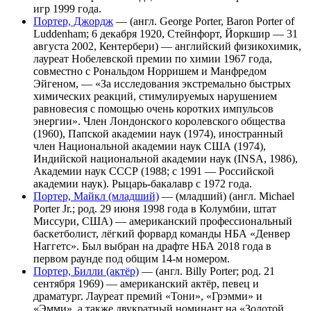
игр 1999 года.
Портер, Джордж
— (англ. George Porter, Baron Porter of
Luddenham; 6 декабря 1920, Стейнфорт, Йоркшир — 31
августа 2002, Кентербери) — английский физикохимик,
лауреат Нобелевской премии по химии 1967 года,
совместно с Рональдом Норришем и Манфредом
Эйгеном, — «За исследования экстремально быстрых
химических реакций, стимулируемых нарушением
равновесия с помощью очень коротких импульсов
энергии». Член Лондонского королевского общества
(1960), Папской академии наук (1974), иностранный
член Национальной академии наук США (1974),
Индийской национальной академии наук (INSA, 1986),
Академии наук СССР (1988; с 1991 — Российской
академии наук). Рыцарь-бакалавр с 1972 года.
Портер, Майкл (младший)
— (младший) (англ. Michael
Porter Jr.; род. 29 июня 1998 года в Колумбии, штат
Миссури, США) — американский профессиональный
баскетболист, лёгкий форвард команды НБА «Денвер
Наггетс». Был выбран на драфте НБА 2018 года в
первом раунде под общим 14-м номером.
Портер, Билли (актёр)
— (англ. Billy Porter; род. 21
сентября 1969) — американский актёр, певец и
драматург. Лауреат премий «Тони», «Грэмми» и
«Эмми», а также двукратный номинант на «Золотой