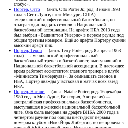
глобус».
Портер, Отто
— (англ. Otto Porter Jr.; род. 3 июня 1993
года в Сент-Луисе, штат Миссури, США) —
американский профессиональный баскетболист, он
отыграл одиннадцать сезонов в Национальной
баскетбольной ассоциации. На драфте НБА 2013 года
был выбран «Вашингтон Уизардс» в первом раунде под
общим третьим номером. Ещё до драфта Портеру сулили
высокий драфт-пик.
Портер, Терри
— (англ. Terry Porter, род. 8 апреля 1963
года) — американский профессиональный
баскетбольный тренер и баскетболист, выступавший в
Национальной баскетбольной ассоциации. В настоящее
время работает ассистентом главного тренера в клубе
«Миннесота Тимбервулвз». За семнадцать сезонов в
НБА, Портер дважды участвовал в матчах всех звёзд
НБА.
Портер, Натали
— (англ. Natalie Porter; род. 16 декабря
1980 года в Мельбурне, Виктория, Австралия) —
австралийская профессиональная баскетболистка,
выступавшая в женской национальной баскетбольной
лиге. Она была выбрана на драфте ВНБА 2000 года в
четвёртом раунде под общим шестьдесят первым
номером клубом «Нью-Йорк Либерти», но не провела в
женской НБА ни одной игры. Играла на позиции