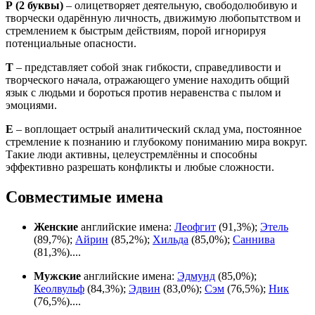
Р
(2 буквы)
– олицетворяет деятельную, свободолюбивую и
творчески одарённую личность, движимую любопытством и
стремлением к быстрым действиям, порой игнорируя
потенциальные опасности.
Т
– представляет собой знак гибкости, справедливости и
творческого начала, отражающего умение находить общий
язык с людьми и бороться против неравенства с пылом и
эмоциями.
Е
– воплощает острый аналитический склад ума, постоянное
стремление к познанию и глубокому пониманию мира вокруг.
Такие люди активны, целеустремлённы и способны
эффективно разрешать конфликты и любые сложности.
Совместимые имена
Женские
английские имена:
Леофгит
(91,3%);
Этель
(89,7%);
Айрин
(85,2%);
Хильда
(85,0%);
Саннива
(81,3%)....
Мужские
английские имена:
Эдмунд
(85,0%);
Кеолвульф
(84,3%);
Эдвин
(83,0%);
Сэм
(76,5%);
Ник
(76,5%)....