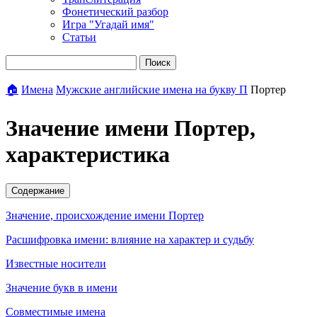
Фонетический разбор
Игра "Угадай имя"
Статьи
Поиск
🏠
Имена
Мужские английские имена на букву П
Портер
Значение имени Портер,
характеристика
Содержание
Значение, происхождение имени Портер
Расшифровка имени: влияние на характер и судьбу
Известные носители
Значение букв в имени
Совместимые имена