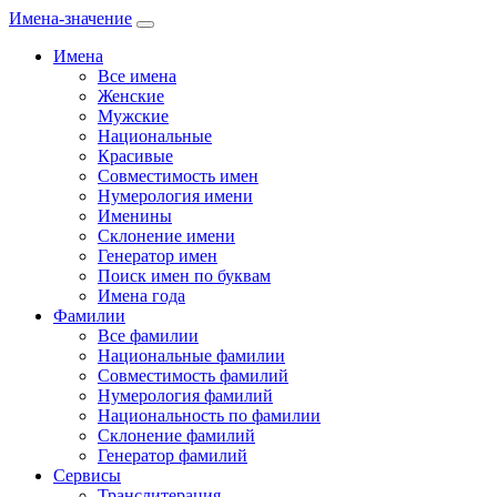
Имена-значение
Имена
Все имена
Женские
Мужские
Национальные
Красивые
Совместимость имен
Нумерология имени
Именины
Склонение имени
Генератор имен
Поиск имен по буквам
Имена года
Фамилии
Все фамилии
Национальные фамилии
Совместимость фамилий
Нумерология фамилий
Национальность по фамилии
Склонение фамилий
Генератор фамилий
Сервисы
Транслитерация