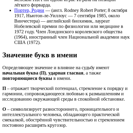
лёгкого форварда.
Портер, Родни
— (англ. Rodney Robert Porter; 8 октября
1917, Ньютон-ле-Уиллоус — 7 сентября 1985, около
Винчестера) — английский биохимик, лауреат
Нобелевской премии по физиологии или медицине в
1972 году. Член Лондонского королевского общества
(1964), иностранный член Национальной академии наук
США (1972).
Значение букв в имени
Определяющее значение и влияние на судьбу имеют
начальная буква (П)
,
ударная гласная
, а также
повторяющиеся буквы
в имени.
П
– отражает творческий потенциал, стремление к порядку и
гармонии, сопровождающееся любовью к размышлениям и
исследованию окружающей среды в спокойной обстановке.
О
– символизирует разностороннего, проницательного и
интеллектуального человека, обладающего практической
смекалкой, обострённой чувствительностью и стремлением
постоянно расширять кругозор.