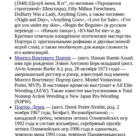
(1948) (Целуй меня, Кэт", по мотивам «Укрощения
строптивой» Шекспира), Fifty Million Frenchmen,
DuBarry Was a Lady, Anything Goes, а также песнями:
«Night and Day», «Anything Goes», «Love for Sale», «I’ve
got you under my skin», «Begin the Beguine» (в русском
переводе — «Начало танца»), «It’s bad for me» и др.
Критики отмечали изощрённое поэтическое мастерство
Портера (с оригинальными рифмами и двусмысленной
игрой слов), а также необычную для жанра сложность
его композиций.
Монтел Вонтевиус Портер
— (англ. Hassan Hamin Assad;
имя при рождении Элвин Антонио Берк-младший (англ.
Alvin Antonio Burke Jr.); род. 28 октября 1973 года) —
американский рестлер и рэпер, известный под именем
Монтел Вонтевиус Портер (англ. Montel Vontavious
Porter, MVP). В настоящее время он выступает в All Elite
Wrestling (AEW). Также известен выступлениями в Total
Nonstop Action Wrestling и New Japan Pro-Wrestling
(NJPW).
Портер, Дерек
— (англ. Derek Porter-Nesbitt, род. 2
ноября 1967 года, Белфаст, Великобритания) —
канадский гребец, чемпион летних Олимпийских игр
1992 года в составе восьмёрки, серебряный призёр
летних Олимпийских игр 1996 года в одиночках,
чемпион мира 1993 года, чемпион Панамериканских