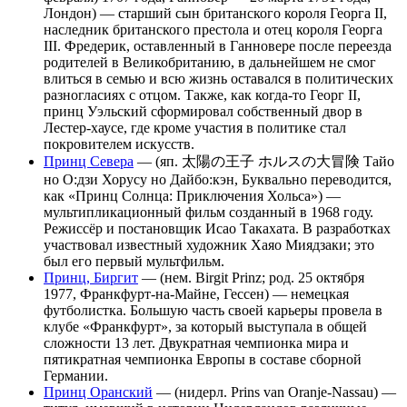
Лондон) — старший сын британского короля Георга II,
наследник британского престола и отец короля Георга
III. Фредерик, оставленный в Ганновере после переезда
родителей в Великобританию, в дальнейшем не смог
влиться в семью и всю жизнь оставался в политических
разногласиях с отцом. Также, как когда-то Георг II,
принц Уэльский сформировал собственный двор в
Лестер-хаусе, где кроме участия в политике стал
покровителем искусств.
Принц Севера
— (яп. 太陽の王子 ホルスの大冒険 Тайо
но О:дзи Хорусу но Дайбо:кэн, Буквально переводится,
как «Принц Солнца: Приключения Хольса») —
мультипликационный фильм созданный в 1968 году.
Режиссёр и постановщик Исао Такахата. В разработках
участвовал известный художник Хаяо Миядзаки; это
был его первый мультфильм.
Принц, Биргит
— (нем. Birgit Prinz; род. 25 октября
1977, Франкфурт-на-Майне, Гессен) — немецкая
футболистка. Большую часть своей карьеры провела в
клубе «Франкфурт», за который выступала в общей
сложности 13 лет. Двукратная чемпионка мира и
пятикратная чемпионка Европы в составе сборной
Германии.
Принц Оранский
— (нидерл. Prins van Oranje-Nassau) —