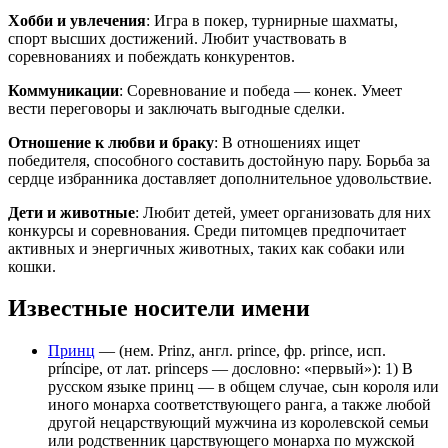
Хобби и увлечения
: Игра в покер, турнирные шахматы,
спорт высших достижений. Любит участвовать в
соревнованиях и побеждать конкурентов.
Коммуникации
: Соревнование и победа — конек. Умеет
вести переговоры и заключать выгодные сделки.
Отношение к любви и браку
: В отношениях ищет
победителя, способного составить достойную пару. Борьба за
сердце избранника доставляет дополнительное удовольствие.
Дети и животные
: Любит детей, умеет организовать для них
конкурсы и соревнования. Среди питомцев предпочитает
активных и энергичных животных, таких как собаки или
кошки.
Известные носители имени
Принц
— (нем. Prinz, англ. prince, фр. prince, исп.
príncipe, от лат. princeps — дословно: «первый»): 1) В
русском языке принц — в общем случае, сын короля или
иного монарха соответствующего ранга, а также любой
другой нецарствующий мужчина из королевской семьи
или родственник царствующего монарха по мужской