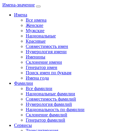
Имена-значение
Имена
Все имена
Женские
Мужские
Национальные
Красивые
Совместимость имен
Нумерология имени
Именины
Склонение имени
Генератор имен
Поиск имен по буквам
Имена года
Фамилии
Все фамилии
Национальные фамилии
Совместимость фамилий
Нумерология фамилий
Национальность по фамилии
Склонение фамилий
Генератор фамилий
Сервисы
Транслитерация