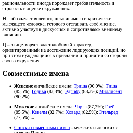
рациональности иногда порождает требовательность и
строгость в оценке окружающих.
Н
– обозначает волевого, независимого и критически
мыслящего человека, готового отстаивать своё мнение,
активно участвуя в дискуссиях и сопротивляясь внешнему
влиянию.
Ц
– олицетворяет властолюбивый характер,
ориентированный на достижение лидирующих позиций, но
при этом нуждающийся в признании и принятии со стороны
своего окружения.
Совместимые имена
Женские
английские имена:
Триша
(90,0%);
Тиша
(85,5%);
Годива
(83,3%);
Эдгифу
(83,3%);
Миллисент
(80,2%)....
Мужские
английские имена:
Чарлз
(87,2%);
Грей
(85,5%);
Кенелм
(82,7%);
Ховард
(82,5%);
Этельред
(77,5%)....
Списки совместимых имен
- мужских и женских с
именем Принц