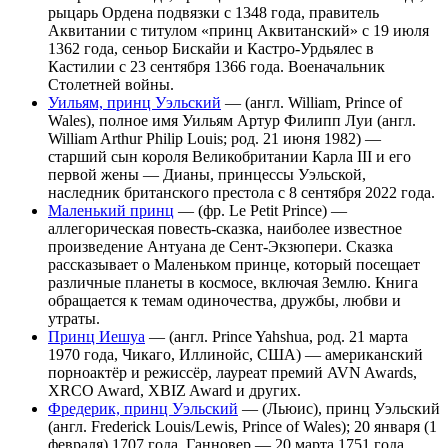
рыцарь Ордена подвязки с 1348 года, правитель
Аквитании с титулом «принц Аквитанский» с 19 июля
1362 года, сеньор Бискайи и Кастро-Урдьялес в
Кастилии с 23 сентября 1366 года. Военачальник
Столетней войны.
Уильям, принц Уэльский
— (англ. William, Prince of
Wales), полное имя Уильям Артур Филипп Луи (англ.
William Arthur Philip Louis; род. 21 июня 1982) —
старший сын короля Великобритании Карла III и его
первой жены — Дианы, принцессы Уэльской,
наследник британского престола с 8 сентября 2022 года.
Маленький принц
— (фр. Le Petit Prince) —
аллегорическая повесть-сказка, наиболее известное
произведение Антуана де Сент-Экзюпери. Сказка
рассказывает о Маленьком принце, который посещает
различные планеты в космосе, включая Землю. Книга
обращается к темам одиночества, дружбы, любви и
утраты.
Принц Иешуа
— (англ. Prince Yahshua, род. 21 марта
1970 года, Чикаго, Иллинойс, США) — американский
порноактёр и режиссёр, лауреат премий AVN Awards,
XRCO Award, XBIZ Award и других.
Фредерик, принц Уэльский
— (Льюис), принц Уэльский
(англ. Frederick Louis/Lewis, Prince of Wales); 20 января (1
февраля) 1707 года, Ганновер — 20 марта 1751 года,