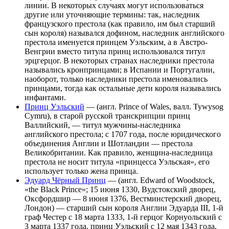
линии. В некоторых случаях могут использоваться
другие или уточняющие термины: так, наследник
французского престола (как правило, им был старший
сын короля) назывался дофином, наследник английского
престола именуется принцем Уэльским, а в Австро-
Венгрии вместо титула принц использовался титул
эрцгерцог. В некоторых странах наследники престола
назывались кронпринцами; в Испании и Португалии,
наоборот, только наследники престола именовались
принцами, тогда как остальные дети короля назывались
инфантами.
Принц Уэльский
— (англ. Prince of Wales, валл. Tywysog
Cymru), в старой русской транскрипции принц
Валлийский, — титул мужчины-наследника
английского престола; с 1707 года, после юридического
объединения Англии и Шотландии — престола
Великобритании. Как правило, женщина-наследница
престола не носит титула «принцесса Уэльская», его
использует только жена принца.
Эдуард Чёрный Принц
— (англ. Edward of Woodstock,
«the Black Prince»; 15 июня 1330, Вудстокский дворец,
Оксфордшир — 8 июня 1376, Вестминстерский дворец,
Лондон) — старший сын короля Англии Эдуарда III, 1-й
граф Честер с 18 марта 1333, 1-й герцог Корнуольский с
3 марта 1337 года, принц Уэльский с 12 мая 1343 года,