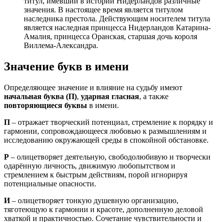
титул, имевший в истории Нидерландов различные
значения. В настоящее время является титулом
наследника престола. Действующим носителем титула
является наследная принцесса Нидерландов Катарина-
Амалия, принцесса Оранская, старшая дочь короля
Виллема-Александра.
Значение букв в имени
Определяющее значение и влияние на судьбу имеют
начальная буква (П)
,
ударная гласная
, а также
повторяющиеся буквы
в имени.
П
– отражает творческий потенциал, стремление к порядку и
гармонии, сопровождающееся любовью к размышлениям и
исследованию окружающей среды в спокойной обстановке.
Р
– олицетворяет деятельную, свободолюбивую и творчески
одарённую личность, движимую любопытством и
стремлением к быстрым действиям, порой игнорируя
потенциальные опасности.
И
– олицетворяет тонкую душевную организацию,
тяготеющую к гармонии и красоте, дополненную деловой
хваткой и практичностью. Сочетание чувствительности и