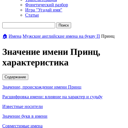
Фонетический разбор
Игра "Угадай имя"
Статьи
Поиск
🏠
Имена
Мужские английские имена на букву П
Принц
Значение имени Принц,
характеристика
Содержание
Значение, происхождение имени Принц
Расшифровка имени: влияние на характер и судьбу
Известные носители
Значение букв в имени
Совместимые имена