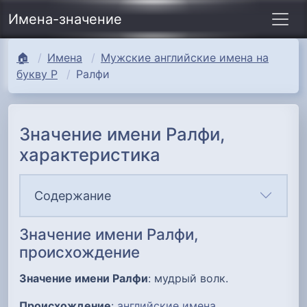
Имена-значение
🏠
Имена
Мужские английские имена на
букву Р
Ралфи
Значение имени Ралфи,
характеристика
Содержание
Значение имени Ралфи,
происхождение
Значение имени Ралфи
: мудрый волк.
Происхождение
:
английские имена
.