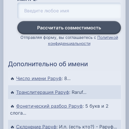
Рассчитать совместимость
Отправляя форму, вы соглашаетесь с
Политикой
конфиденциальности
Дополнительно об имени
🔥
Число имени Раруф
: 8...
🔥
Транслитерация Раруф
: Raruf...
🔥
Фонетический разбор Раруф
: 5 букв и 2
слога...
🔥
Склонение Раруф
: И.п. (есть кто?) - Раруф...