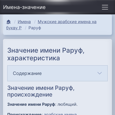
Имена-значение
🏠
Имена
Мужские арабские имена на
букву Р
Раруф
Значение имени Раруф,
характеристика
Содержание
Значение имени Раруф,
происхождение
Значение имени Раруф
: любящий.
Происхождение
:
арабские имена
.