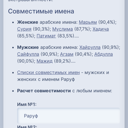
Совместимые имена
Женские
арабские имена:
Марьям
(90,4%);
Сурия
(90,3%);
Муслима
(87,7%);
Хадича
(85,5%);
Патимат
(83,5%)....
Мужские
арабские имена:
Хайрулла
(90,9%);
Сайфулла
(90,9%);
Агзам
(90,4%);
Абдулла
(90,0%);
Мажид
(89,2%)....
Списки совместимых имен
- мужских и
женских с именем Раруф
Расчет совместимости
с любым именем:
Имя №1:
Имя №2: