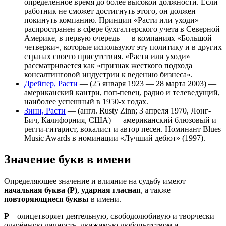
определенное время до более высокой должности. Если
работник не сможет достигнуть этого, он должен
покинуть компанию. Принцип «Расти или уходи»
распространен в сфере бухгалтерского учета в Северной
Америке, в первую очередь — в компаниях «Большой
четверки», которые используют эту политику и в других
странах своего присутствия. «Расти или уходи»
рассматривается как «признак жесткого подхода
консалтинговой индустрии к ведению бизнеса».
Дрейпер, Расти
— (25 января 1923 — 28 марта 2003) —
американский кантри, поп-певец, радио и телеведущий,
наиболее успешный в 1950-х годах.
Зинн, Расти
— (англ. Rusty Zinn; 3 апреля 1970, Лонг-
Бич, Калифорния, США) — американский блюзовый и
регги-гитарист, вокалист и автор песен. Номинант Blues
Music Awards в номинации «Лучший дебют» (1997).
Значение букв в имени
Определяющее значение и влияние на судьбу имеют
начальная буква (Р)
,
ударная гласная
, а также
повторяющиеся буквы
в имени.
Р
– олицетворяет деятельную, свободолюбивую и творчески
одарённую личность, движимую любопытством и