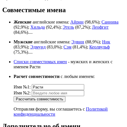
Совместимые имена
Женские
английские имена:
Айрин
(98,6%);
Саннива
(92,9%);
Хильда
(92,4%);
Этель
(87,2%);
Леофгит
(84,6%)....
Мужские
английские имена:
Эдвин
(88,9%);
Ник
(83,9%);
Эдмунд
(83,0%);
Сэм
(81,4%);
Кеолвульф
(75,3%)....
Списки совместимых имен
- мужских и женских с
именем Расти
Расчет совместимости
с любым именем:
Имя №1:
Имя №2:
Рассчитать совместимость
Отправляя форму, вы соглашаетесь с
Политикой
конфиденциальности
Дополнительно об имени