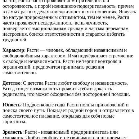
на это, Расти часто проявляет осмотрительность и
осторожность, а порой излишнюю подозрительность, причем
в самых разных делах и межличностных отношениях. Являясь
по натуре прирожденным оптимистом, тем не менее, Расти
часто проявляет несдержанность, вспыльчивость,
подвергается эмоциональным срывам и частым переменам
настроения, боится ответственности и старается избегать
трудностей.
Характер
: Расти — человек, обладающий независимым и
свободолюбивым характером. Имя подчёркивает стремление
к свободе и независимости. Расти не терпит контроля и
ограничений, предпочитая принимать решения
самостоятельно.
Детство
: С детства Расти любит свободу и независимость.
Всегда ищет возможность проявить себя и доказать
родителям, что может обходиться без посторонней помощи.
Юность
: Подростковые годы Расти полны приключений и
поиска своего пути. Покидает родной город и отправляется в
самостоятельное плавание, открывая для себя новые
горизонты.
Зрелость
: Расти - независимый предприниматель или
художник. Любит свободу и независимость и не приемлет