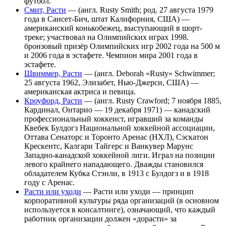
футбол.
Смит, Расти
— (англ. Rusty Smith; род. 27 августа 1979
года в Сансет-Бич, штат Калифорния, США) —
американский конькобежец, выступающий в шорт-
треке; участвовал на Олимпийских играх 1998.
бронзовый призёр Олимпийских игр 2002 года на 500 м
и 2006 года в эстафете. Чемпион мира 2001 года в
эстафете.
Швиммер, Расти
— (англ. Deborah «Rusty» Schwimmer;
25 августа 1962, Элизабет, Нью-Джерси, США) —
американская актриса и певица.
Кроуфорд, Расти
— (англ. Rusty Crawford; 7 ноября 1885,
Кардинал, Онтарио — 19 декабря 1971) — канадский
профессиональный хоккеист, игравший за команды
Квебек Булдогз Национальной хоккейной ассоциации,
Оттава Сенаторс и Торонто Аренас (НХЛ), Сэскатон
Крескентс, Калгари Тайгерс и Ванкувер Марунс
Западно-канадской хоккейной лиги. Играл на позиции
левого крайнего нападающего. Дважды становился
обладателем Кубка Стэнли, в 1913 с Булдогз и в 1918
году с Аренас.
Расти или уходи
— Расти или уходи — принцип
корпоративной культуры ряда организаций (в основном
используется в консалтинге), означающий, что каждый
работник организации должен «дорасти» за