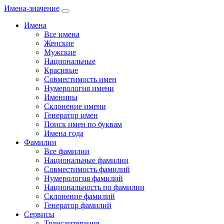
Имена-значение
Имена
Все имена
Женские
Мужские
Национальные
Красивые
Совместимость имен
Нумерология имени
Именины
Склонение имени
Генератор имен
Поиск имен по буквам
Имена года
Фамилии
Все фамилии
Национальные фамилии
Совместимость фамилий
Нумерология фамилий
Национальность по фамилии
Склонение фамилий
Генератор фамилий
Сервисы
Транслитерация