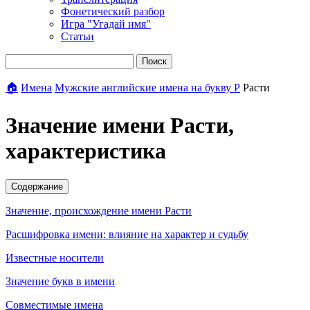
Фонетический разбор
Игра "Угадай имя"
Статьи
Поиск
🏠
Имена
Мужские английские имена на букву Р
Расти
Значение имени Расти,
характеристика
Содержание
Значение, происхождение имени Расти
Расшифровка имени: влияние на характер и судьбу
Известные носители
Значение букв в имени
Совместимые имена