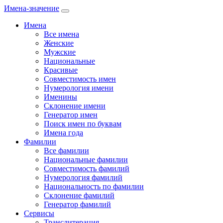
Имена-значение
Имена
Все имена
Женские
Мужские
Национальные
Красивые
Совместимость имен
Нумерология имени
Именины
Склонение имени
Генератор имен
Поиск имен по буквам
Имена года
Фамилии
Все фамилии
Национальные фамилии
Совместимость фамилий
Нумерология фамилий
Национальность по фамилии
Склонение фамилий
Генератор фамилий
Сервисы
Транслитерация