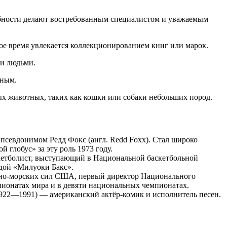
собности делают востребованным специалистом и уважаемым
ное время увлекается коллекционированием книг или марок.
ми людьми.
чным.
ых животных, таких как кошки или собаки небольших пород.
 псевдонимом Редд Фокс (англ. Redd Foxx). Стал широко
 глобус» за эту роль 1973 году.
скетболист, выступающий в Национальной баскетбольной
ндой «Милуоки Бакс».
енно-морских сил США, первый директор Национального
пионатах мира и в девяти национальных чемпионатах.
922—1991) — американский актёр-комик и исполнитель песен.