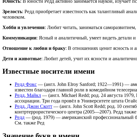
Юность
: В юности Редд активно занимается наукой, изучает 
Зрелость
: Редд приобретает известность как талантливый ан
человеком.
Хобби и увлечения
: Любит читать, заниматься саморазвитием
Коммуникации
: Ясный и аналитичный, умеет видеть детали 
Отношение к любви и браку
: В отношениях ценит ясность и 
Дети и животные
: Любит детей, учит их ясности и аналитич
Известные носители имени
Редд Фокс
— (англ. John Elroy Sanford; 1922—1991) — а
известен благодаря главной роли в комедийном телесериа
Редд, Майкл
— (англ. Michael Redd; род. 24 августа 19
ассоциации. Три года провёл в Университете штата Огай
Редд, Джон Скотт
— (англ. John Scott Redd; род. 10 се
контртеррористического центра (2005—2007). Редд также
Редд
— (род. 1979) — американский профессиональный б
См. также Ред
Значение букв в имени