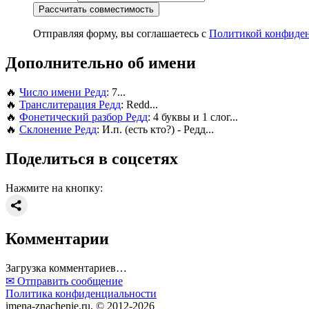
Рассчитать совместимость
Отправляя форму, вы соглашаетесь с
Политикой конфиде
Дополнительно об имени
🔥
Число имени Редд
: 7...
🔥
Транслитерация Редд
: Redd...
🔥
Фонетический разбор Редд
: 4 буквы и 1 слог...
🔥
Склонение Редд
: И.п. (есть кто?) - Редд...
Поделиться в соцсетях
Нажмите на кнопку:
Комментарии
Загрузка комментариев…
✉ Отправить сообщение
Политика конфиденциальности
imena-znachenie.ru, © 2012-2026