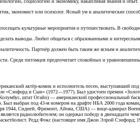
психологию, социологию и экономику, накапливая знания и опыт.
алитик, экономист или психолог. Ясный ум и аналитические спо
, посещать культурные мероприятия и путешествовать. В свобод
и делать выводы. Любит общаться с образованными и интересны
аналитичность. Партнёр должен быть таким же ясным и аналити
ности. Среди питомцев предпочитает спокойных и уравновешенн
мериканский актёр-комик и исполнитель песен, выступавший под
ле «Сэнфорд и Сын» (1972—1977). Был удостоен премии «Золотой
79, Колумбус, штат Огайо) — американский профессиональный ба
о. Был выбран под 43-м номером на драфте НБА 2000 года кома
нтября 1944, Сидней, Фримонт, Айова, США) — вице-адмирал Во
 является радиолюбителем; он одержал победу в двенадцати чем
аскетболист. Редд Фокс (настоящее имя Джон Элрой Сэнфорд; 1