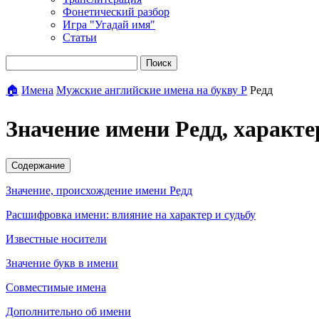
Фонетический разбор
Игра "Угадай имя"
Статьи
Поиск
🏠
Имена
Мужские английские имена на букву Р
Редд
Значение имени Редд, характ
Содержание
Значение, происхождение имени Редд
Расшифровка имени: влияние на характер и судьбу
Известные носители
Значение букв в имени
Совместимые имена
Дополнительно об имени