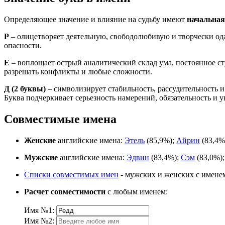
Определяющее значение и влияние на судьбу имеют
начальная
Р
– олицетворяет деятельную, свободолюбивую и творчески о
опасности.
Е
– воплощает острый аналитический склад ума, постоянное с
разрешать конфликты и любые сложности.
Д
(2 буквы)
– символизирует стабильность, рассудительность 
Буква подчеркивает серьезность намерений, обязательность и 
Совместимые имена
Женские
английские имена:
Этель
(85,9%);
Айрин
(83,4%
Мужские
английские имена:
Эдвин
(83,4%);
Сэм
(83,0%)
Списки совместимых имен
- мужских и женских с имене
Расчет совместимости
с любым именем:
Имя №1:
Имя №2: