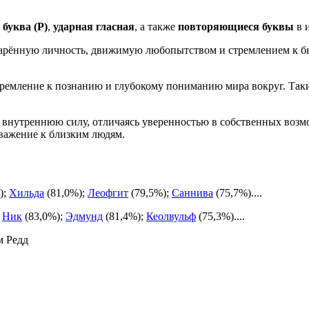
 буква (Р)
,
ударная гласная
, а также
повторяющиеся буквы
в 
дарённую личность, движимую любопытством и стремлением к б
тремление к познанию и глубокому пониманию мира вокруг. Та
и внутреннюю силу, отличаясь уверенностью в собственных возм
уважение к близким людям.
);
Хильда
(81,0%);
Леофгит
(79,5%);
Саннива
(75,7%)....
;
Ник
(83,0%);
Эдмунд
(81,4%);
Кеолвульф
(75,3%)....
м Редд