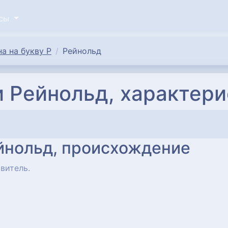
исы
а на букву Р
Рейнольд
 Рейнольд, характери
йнольд, происхождение
витель.