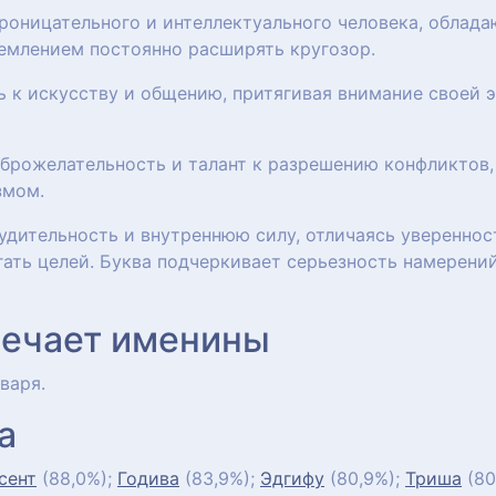
роницательного и интеллектуального человека, облад
емлением постоянно расширять кругозор.
ь к искусству и общению, притягивая внимание своей
брожелательность и талант к разрешению конфликтов,
змом.
удительность и внутреннюю силу, отличаясь уверенно
ать целей. Буква подчеркивает серьезность намерений
мечает именины
нваря.
а
сент
(88,0%);
Годива
(83,9%);
Эдгифу
(80,9%);
Триша
(80