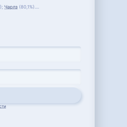
);
Чарлз
(80,1%)....
сти