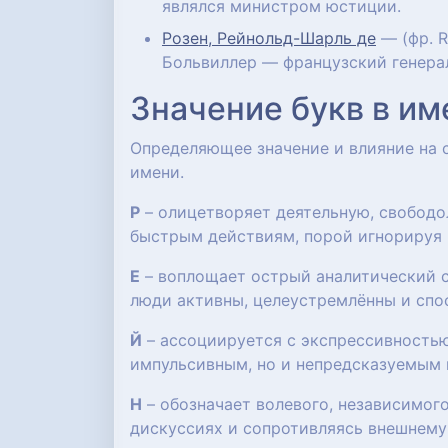
являлся министром юстиции.
Розен, Рейнольд-Шарль де
— (фр. R
Больвиллер — французский генерал
Значение букв в им
Определяющее значение и влияние на
имени.
Р
– олицетворяет деятельную, свобод
быстрым действиям, порой игнорируя 
Е
– воплощает острый аналитический с
люди активны, целеустремлённы и спо
Й
– ассоциируется с экспрессивностью
импульсивным, но и непредсказуемым 
Н
– обозначает волевого, независимого
дискуссиях и сопротивляясь внешнему