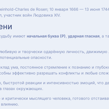
einhold-Charles de Rosen; 10 января 1666 — 13 июня 174
, участник войн Людовика XIV.
ени
 судьбу имеют
начальная буква (Р)
,
ударная гласная
, а 
олюбивую и творчески одарённую личность, движимую
потенциальные опасности.
клад ума, постоянное стремление к познанию и глубок
собны эффективно разрешать конфликты и любые слож
, быстротой реакции и интенсивностью эмоций, что де
в глазах окружающих.
 и критически мыслящего человека, готового отстаиват
 влиянию.