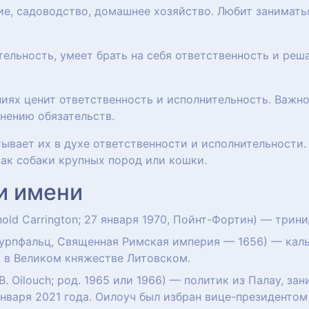
ие, садоводство, домашнее хозяйство. Любит занимат
тельность, умеет брать на себя ответственность и реш
ниях ценит ответственность и исполнительность. Важно
нению обязательств.
итывает их в духе ответственности и исполнительности
ак собаки крупных пород или кошки.
и имени
nold Carrington; 27 января 1970, Пойнт-Фортин) — трин
урпфальц, Священная Римская империя — 1656) — кальв
 в Великом княжестве Литовском.
 B. Oilouch; род. 1965 или 1966) — политик из Палау, з
 января 2021 года. Оилоуч был избран вице-президентом