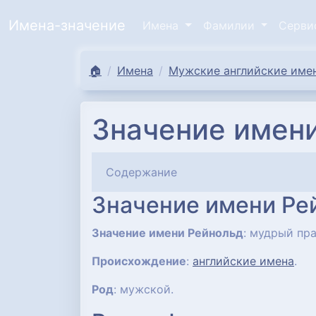
Имена-значение
Имена
Фамилии
Серв
🏠
Имена
Мужские английские имен
Значение имени
Содержание
Значение имени Ре
Значение имени Рейнольд
: мудрый пра
Происхождение
:
английские имена
.
Род
: мужской.