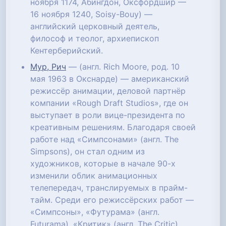
ноября 1174, Абингдон, Оксфордшир —
16 ноября 1240, Soisy-Bouy) —
английский церковный деятель,
философ и теолог, архиепископ
Кентерберийский.
Мур, Рич
— (англ. Rich Moore, род. 10
мая 1963 в Окснарде) — американский
режиссёр анимации, деловой партнёр
компании «Rough Draft Studios», где он
выступает в роли вице-президента по
креативным решениям. Благодаря своей
работе над «Симпсонами» (англ. The
Simpsons), он стал одним из
художников, которые в начале 90-х
изменили облик анимационных
телепередач, транслируемых в прайм-
тайм. Среди его режиссёрских работ —
«Симпсоны», «Футурама» (англ.
Futurama), «Критик» (англ. The Critic),