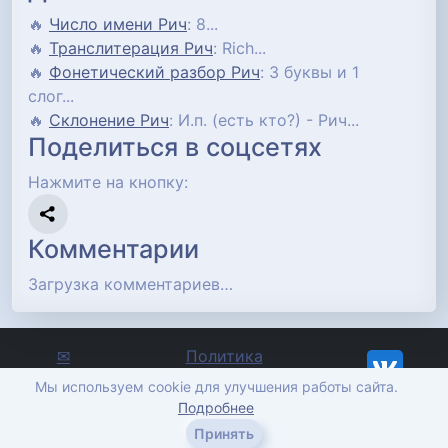
🔥
Число имени Рич
: 8...
🔥
Транслитерация Рич
: Rich...
🔥
Фонетический разбор Рич
: 3 буквы и 1
слог...
🔥
Склонение Рич
: И.п. (есть кто?) - Рич...
Поделиться в соцсетях
Нажмите на кнопку:
Комментарии
Загрузка комментариев…
✉
Политика
Отправить
конфиденциальности
Мы используем cookie для улучшения работы сайта.
сообщение
imena-znachenie.ru, ©
Подробнее
2012-2026
Принять