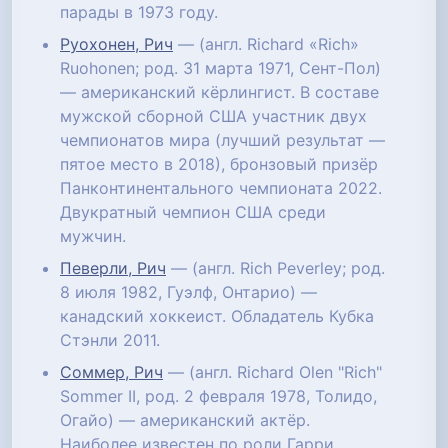
парады в 1973 году.
Руохонен, Рич
— (англ. Richard «Rich»
Ruohonen; род. 31 марта 1971, Сент-Пол)
— американский кёрлингист. В составе
мужской сборной США участник двух
чемпионатов мира (лучший результат —
пятое место в 2018), бронзовый призёр
Панконтинентального чемпионата 2022.
Двукратный чемпион США среди
мужчин.
Певерли, Рич
— (англ. Rich Peverley; род.
8 июля 1982, Гуэлф, Онтарио) —
канадский хоккеист. Обладатель Кубка
Стэнли 2011.
Соммер, Рич
— (англ. Richard Olen "Rich"
Sommer II, род. 2 февраля 1978, Толидо,
Огайо) — американский актёр.
Наиболее известен по роли Гарри