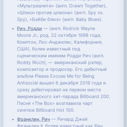
«Мультреалити» (англ. Drawn Together),
«Шпион против шпиона» (англ. Spy vs.
Spy), «Бэйби блюз» (англ. Baby Blues).
Рич, Родди
— (англ. Rodrick Wayne
Moore Jr.; род. 22 октября 1998 года,
Комптон, Лос-Анджелес, Калифорния,
США), более известный под
сценическим именем Родди Рич (англ.
Roddy Ricch), — американский рэпер,
композитор и продюсер. Его дебютный
альбом Please Excuse Me for Being
Antisocial вышел 6 декабря 2019 года и
сразу дебютировал на первом месте
американского хит-парада Billboard 200.
Песня «The Box» возглавила чарт
синглов Billboard Hot 100.
Франклин, Рич
— Ричард Джей
Франклин II, более известный как Рич