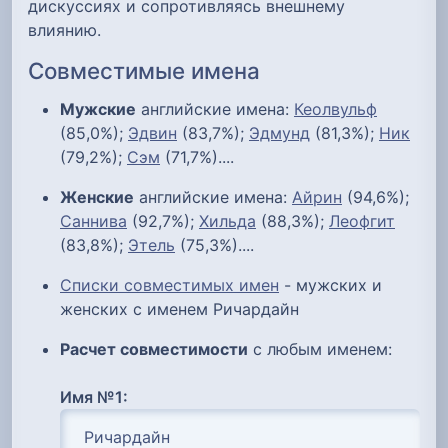
дискуссиях и сопротивляясь внешнему
влиянию.
Совместимые имена
Мужские
английские имена:
Кеолвульф
(85,0%);
Эдвин
(83,7%);
Эдмунд
(81,3%);
Ник
(79,2%);
Сэм
(71,7%)....
Женские
английские имена:
Айрин
(94,6%);
Саннива
(92,7%);
Хильда
(88,3%);
Леофгит
(83,8%);
Этель
(75,3%)....
Списки совместимых имен
- мужских и
женских с именем Ричардайн
Расчет совместимости
с любым именем:
Имя №1: