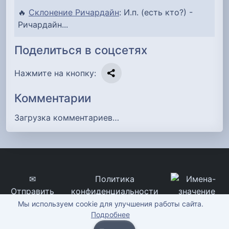
🔥
Склонение Ричардайн
: И.п. (есть кто?) -
Ричардайн...
Поделиться в соцсетях
Нажмите на кнопку:
Комментарии
Загрузка комментариев…
✉
Политика
Отправить
конфиденциальности
сообщение
imena-znachenie.ru, ©
Мы используем cookie для улучшения работы сайта.
Подробнее
2012-2026