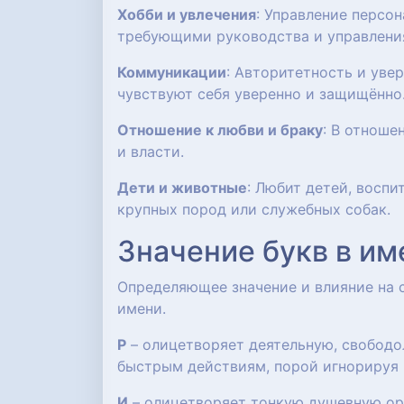
Хобби и увлечения
: Управление персо
требующими руководства и управлени
Коммуникации
: Авторитетность и уве
чувствуют себя уверенно и защищённо
Отношение к любви и браку
: В отноше
и власти.
Дети и животные
: Любит детей, воспи
крупных пород или служебных собак.
Значение букв в им
Определяющее значение и влияние на
имени.
Р
– олицетворяет деятельную, свобод
быстрым действиям, порой игнорируя 
И
– олицетворяет тонкую душевную орг