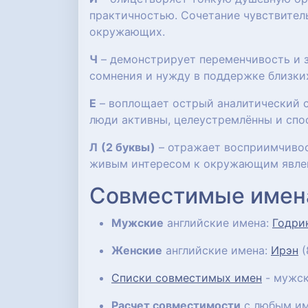
практичностью. Сочетание чувствител
окружающих.
Ч
– демонстрирует переменчивость и з
сомнения и нужду в поддержке близки
Е
– воплощает острый аналитический с
люди активны, целеустремлённы и спо
Л
(2 буквы)
– отражает восприимчивос
живым интересом к окружающим явле
Совместимые имен
Мужские
английские имена:
Годри
Женские
английские имена:
Ирэн
(
Списки совместимых имен
- мужск
Расчет совместимости
с любым им