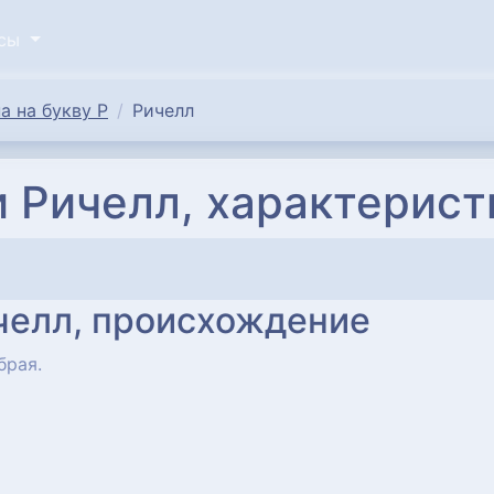
исы
а на букву Р
Ричелл
 Ричелл, характерист
челл, происхождение
брая.