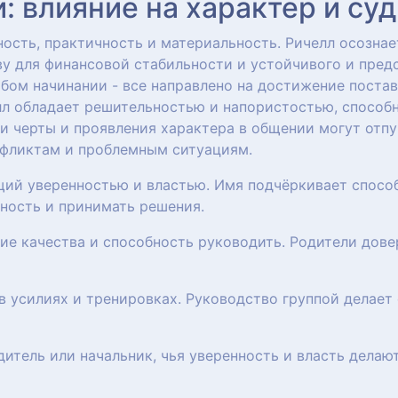
 влияние на характер и су
сть, практичность и материальность. Ричелл осознае
у для финансовой стабильности и устойчивого и пред
бом начинании - все направлено на достижение постав
елл обладает решительностью и напористостью, способ
ти черты и проявления характера в общении могут отпу
нфликтам и проблемным ситуациям.
щий уверенностью и властью. Имя подчёркивает способ
нность и принимать решения.
кие качества и способность руководить. Родители дов
 в усилиях и тренировках. Руководство группой делае
дитель или начальник, чья уверенность и власть дел