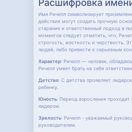
Расшифровка имени:
Имя Ричелл символизирует приземленно
действия могут создать прочную основ
старание и ответственный подход в лю
моментов следует отметить, что, Рич
строгость, жесткость и черствость. Э
людей, либо привести к серьезным ко
Характер
: Ричелл — человек, обладаю
Ричелл умеет брать на себя ответстве
Детство
: С детства проявляет лидерс
ребенку.
Юность
: Период взросления проходит
лидером.
Зрелость
: Ричелл - уважаемый руково
руководителем.