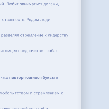
ий. Любит заниматься делами,
етственность. Рядом люди
р разделял стремление к лидерству
 питомцев предпочитает собак
также
повторяющиеся буквы
в
 любопытством и стремлением к
енную деловой хваткой и