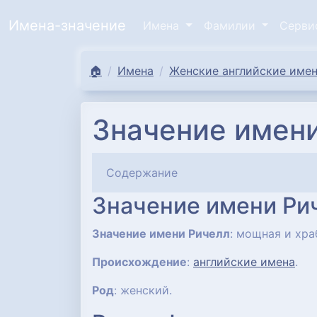
Имена-значение
Имена
Фамилии
Серв
🏠
Имена
Женские английские имен
Значение имени
Содержание
Значение имени Ри
Значение имени Ричелл
: мощная и хра
Происхождение
:
английские имена
.
Род
: женский.