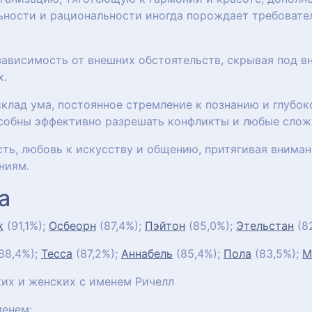
ьности и рациональности иногда порождает требовател
ависимость от внешних обстоятельств, скрывая под в
х.
клад ума, постоянное стремление к познанию и глубок
собны эффективно разрешать конфликты и любые слож
ть, любовь к искусству и общению, притягивая внима
ниям.
а
к
(91,1%);
Осбеорн
(87,4%);
Пэйтон
(85,0%);
Этельстан
(8
88,4%);
Тесса
(87,2%);
Аннабель
(85,4%);
Пола
(83,5%);
М
их и женских с именем Ричелл
енем: