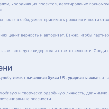
налом, координация проектов, делегирование полномоч
я.
ренность в себе, умеет принимать решения и нести отв
.
ниях ценит верность и авторитет. Важно, чтобы партнё
тывает их в духе лидерства и ответственности. Среди
ени
 судьбу имеют
начальная буква (Р)
,
ударная гласная
, а 
олюбивую и творчески одарённую личность, движимую
потенциальные опасности.
анизацию, тяготеющую к гармонии и красоте, дополн