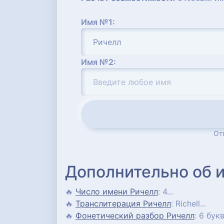
Имя №1:
Имя №2:
От
Дополнительно об 
🔥
Число имени Ричелл
: 4...
🔥
Транслитерация Ричелл
: Richell...
🔥
Фонетический разбор Ричелл
: 6 букв