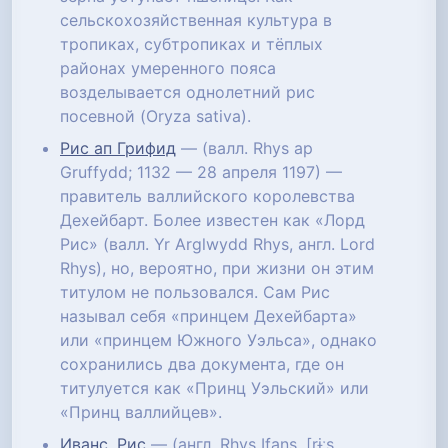
сельскохозяйственная культура в
тропиках, субтропиках и тёплых
районах умеренного пояса
возделывается однолетний рис
посевной (Oryza sativa).
Рис ап Грифид
— (валл. Rhys ap
Gruffydd; 1132 — 28 апреля 1197) —
правитель валлийского королевства
Дехейбарт. Более известен как «Лорд
Рис» (валл. Yr Arglwydd Rhys, англ. Lord
Rhys), но, вероятно, при жизни он этим
титулом не пользовался. Сам Рис
называл себя «принцем Дехейбарта»
или «принцем Южного Уэльса», однако
сохранились два документа, где он
титулуется как «Принц Уэльский» или
«Принц валлийцев».
Иванс, Рис
— (англ. Rhys Ifans, [r̥ɨːs