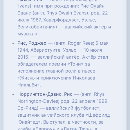
ˈivans]; имя при рождении: Рис Оуайн
Эванс (англ. Rhys Owain Evans), род. 22
июля 1967, Хаверфордуэст, Уэльс,
Великобритания) — валлийский актёр и
музыкант.
Рис, Роджер
— (англ. Roger Rees; 5 мая
1944, Аберистуите, Уэльс — 10 июля
2015) — валлийский актёр. Актёр стал
обладателем премии «Тони» за
исполнение главной роли в пьесе
«Жизнь и приключения Николаса
Никльби».
Норрингтон-Дэвис, Рис
— (англ. Rhys
Norrington-Davies; род. 22 апреля 1999,
Эр-Рияд) — валлийский футболист,
защитник английского клуба «Шеффилд
Юнайтед». Выступал, в частности, за
клубы «Барроу» и «Лутон Таун», а