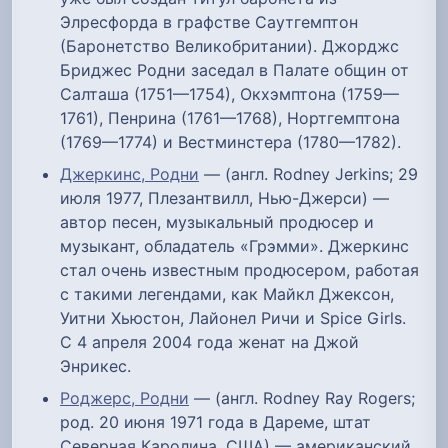
Элресфорда в графстве Саутгемптон
(Баронетство Великобритании). Джорджс
Бриджес Родни заседал в Палате общин от
Салташа (1751—1754), Окхэмптона (1759—
1761), Пенрина (1761—1768), Нортгемптона
(1769—1774) и Вестминстера (1780—1782).
Джеркинс, Родни
— (англ. Rodney Jerkins; 29
июля 1977, Плезантвилл, Нью-Джерси) —
автор песен, музыкальный продюсер и
музыкант, обладатель «Грэмми». Джеркинс
стал очень известным продюсером, работая
с такими легендами, как Майкл Джексон,
Уитни Хьюстон, Лайонел Ричи и Spice Girls.
С 4 апреля 2004 года женат на Джой
Энрикес.
Роджерс, Родни
— (англ. Rodney Ray Rogers;
род. 20 июня 1971 года в Дареме, штат
Северная Каролина, США) — американский