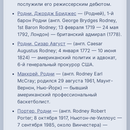
послужили его режиссерским дебютом.
Родни, Джордж Бриджес
— (Родней), 1-й
барон Родни (англ. George Brydges Rodney,
1st Baron Rodney; 13 февраля 1719 — 24 мая
1792, Лондон) — британский адмирал (1778).
Родни, Сизар Август
— (англ. Caesar
Augustus Rodney; 4 января 1772 — 10 июня
1824) — американский политик и адвокат,
6-й генеральный прокурор США.
Маккрей, Родни
— (англ. Rodney Earl
McCray; родился 29 августа 1961, Маунт-
Вернон, Нью-Йорк) — бывший
американский профессиональный
баскетболист.
Портер, Родни
— (англ. Rodney Robert
Porter; 8 октября 1917, Ньютон-ле-Уиллоус —
7 сентября 1985, около Винчестера) —