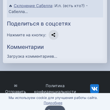
🔥
Склонение Сабелла
: И.п. (есть кто?) -
Сабелла...
Поделиться в соцсетях
Нажмите на кнопку:
Комментарии
Загрузка комментариев…
✉
Политика
Отправить
конфиденциальности
сообщение
imena-znachenie.ru, ©
Мы используем cookie для улучшения работы сайта.
Подробнее
2012-2026