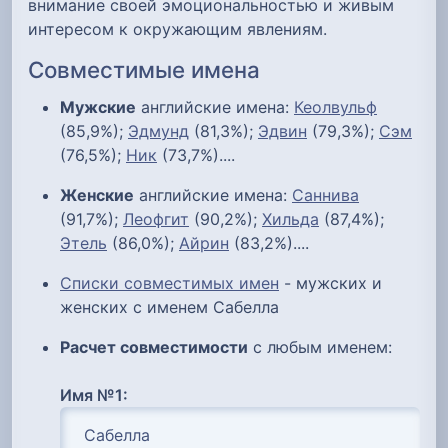
внимание своей эмоциональностью и живым
интересом к окружающим явлениям.
Совместимые имена
Мужские
английские имена:
Кеолвульф
(85,9%);
Эдмунд
(81,3%);
Эдвин
(79,3%);
Сэм
(76,5%);
Ник
(73,7%)....
Женские
английские имена:
Саннива
(91,7%);
Леофгит
(90,2%);
Хильда
(87,4%);
Этель
(86,0%);
Айрин
(83,2%)....
Списки совместимых имен
- мужских и
женских с именем Сабелла
Расчет совместимости
с любым именем:
Имя №1: