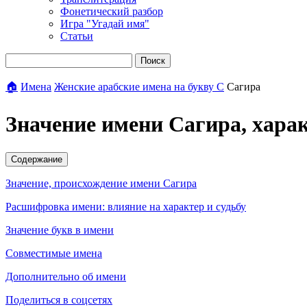
Фонетический разбор
Игра "Угадай имя"
Статьи
Поиск
🏠
Имена
Женские арабские имена на букву С
Сагира
Значение имени Сагира, хара
Содержание
Значение, происхождение имени Сагира
Расшифровка имени: влияние на характер и судьбу
Значение букв в имени
Совместимые имена
Дополнительно об имени
Поделиться в соцсетях