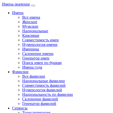
Имена-значение
Имена
Все имена
Женские
Мужские
Национальные
Красивые
Совместимость имен
Нумерология имени
Именины
Склонение имени
Генератор имен
Поиск имен по буквам
Имена года
Фамилии
Все фамилии
Национальные фамилии
Совместимость фамилий
Нумерология фамилий
Национальность по фамилии
Склонение фамилий
Генератор фамилий
Сервисы
Транслитерация