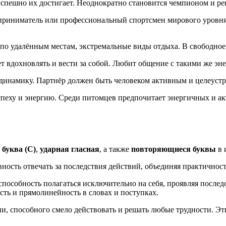
 успешно их достигает. Неоднократно становится чемпионом и р
дприниматель или профессиональный спортсмен мирового уровня
по удалённым местам, экстремальные виды отдыха. В свободное
т вдохновлять и вести за собой. Любит общение с такими же 
 динамику. Партнёр должен быть человеком активным и целеуст
успеху и энергию. Среди питомцев предпочитает энергичных и а
 буква (С)
,
ударная гласная
, а также
повторяющиеся буквы
в 
вность отвечать за последствия действий, объединяя практично
пособность полагаться исключительно на себя, проявляя послед
сть и прямолинейность в словах и поступках.
ии, способного смело действовать и решать любые трудности. 