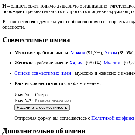
И
– олицетворяет тонкую душевную организацию, тяготеющую 
порождает требовательность и строгость в оценке окружающих
Р
– олицетворяет деятельную, свободолюбивую и творчески о
опасности.
Совместимые имена
Мужские
арабские имена:
Мажид
(91,3%);
Агзам
(89,5%)
Женские
арабские имена:
Хадича
(95,0%);
Муслима
(93,8
Списки совместимых имен
- мужских и женских с имене
Расчет совместимости
с любым именем:
Имя №1:
Имя №2:
Рассчитать совместимость
Отправляя форму, вы соглашаетесь с
Политикой конфиде
Дополнительно об имени