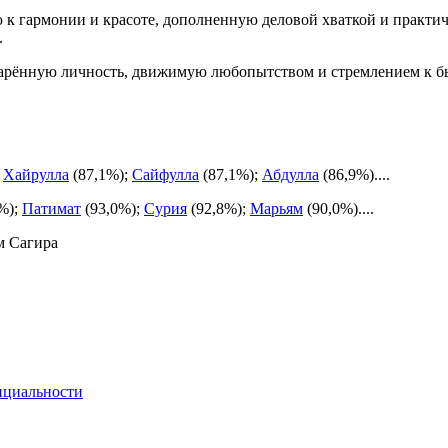
к гармонии и красоте, дополненную деловой хваткой и практич
.
дарённую личность, движимую любопытством и стремлением к б
;
Хайрулла
(87,1%);
Сайфулла
(87,1%);
Абдулла
(86,9%)....
%);
Патимат
(93,0%);
Сурия
(92,8%);
Марьям
(90,0%)....
м Сагира
нциальности