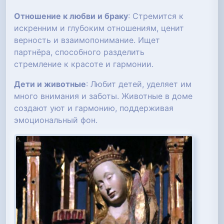
Отношение к любви и браку
: Стремится к
искренним и глубоким отношениям, ценит
верность и взаимопонимание. Ищет
партнёра, способного разделить
стремление к красоте и гармонии.
Дети и животные
: Любит детей, уделяет им
много внимания и заботы. Животные в доме
создают уют и гармонию, поддерживая
эмоциональный фон.