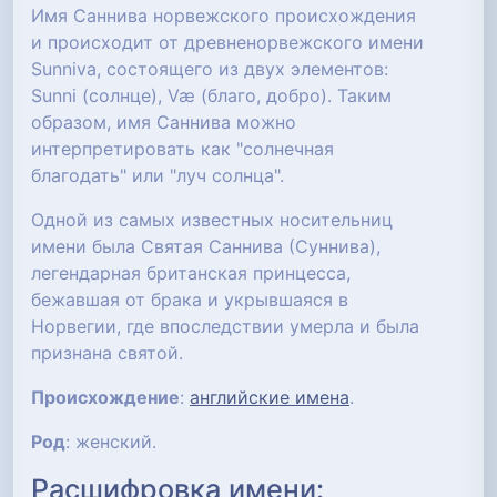
Имя Саннива норвежского происхождения
и происходит от древненорвежского имени
Sunniva, состоящего из двух элементов:
Sunni (солнце), Væ (благо, добро). Таким
образом, имя Саннива можно
интерпретировать как "солнечная
благодать" или "луч солнца".
Одной из самых известных носительниц
имени была Святая Саннива (Суннива),
легендарная британская принцесса,
бежавшая от брака и укрывшаяся в
Норвегии, где впоследствии умерла и была
признана святой.
Происхождение
:
английские имена
.
Род
: женский.
Расшифровка имени: