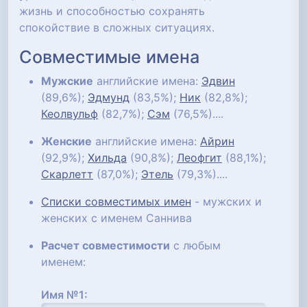
жизнь и способностью сохранять
спокойствие в сложных ситуациях.
Совместимые имена
Мужские
английские имена:
Эдвин
(89,6%);
Эдмунд
(83,5%);
Ник
(82,8%);
Кеолвульф
(82,7%);
Сэм
(76,5%)....
Женские
английские имена:
Айрин
(92,9%);
Хильда
(90,8%);
Леофгит
(88,1%);
Скарлетт
(87,0%);
Этель
(79,3%)....
Списки совместимых имен
- мужских и
женских с именем Саннива
Расчет совместимости
с любым
именем:
Имя №1: