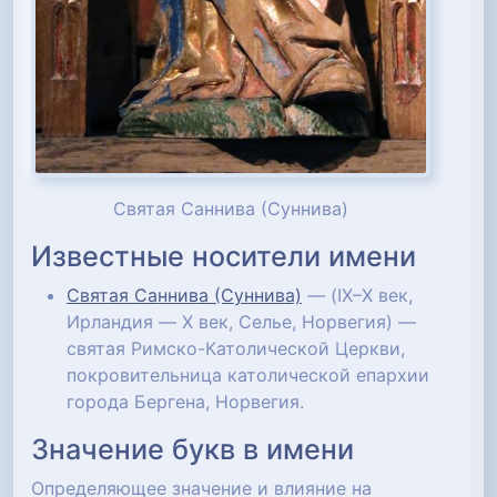
Святая Саннива (Суннива)
Известные носители имени
Святая Саннива (Суннива)
— (IX–X век,
Ирландия — X век, Селье, Норвегия) —
святая Римско-Католической Церкви,
покровительница католической епархии
города Бергена, Норвегия.
Значение букв в имени
Определяющее значение и влияние на