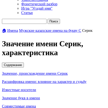
Фонетический разбор
Игра "Угадай имя"
Статьи
Поиск
🏠
Имена
Мужские казахские имена на букву С
Серик
Значение имени Серик,
характеристика
Содержание
Значение, происхождение имени Серик
Расшифровка имени: влияние на характер и судьбу
Известные носители
Значение букв в имени
Совместимые имена