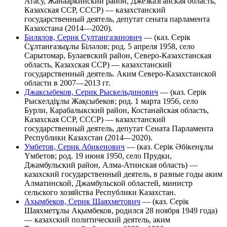
Атасу, Жанааркинский район, Джезказганская область,
Казахская ССР, СССР) — казахстанский
государственный деятель, депутат сената парламента
Казахстана (2014—2020).
Билялов, Серик Султангазинович
— (каз. Серік
Сұлтанғазыұлы Біләлов; род. 5 апреля 1958, село
Сарытомар, Булаевский район, Северо-Казахстанская
область, Казахская ССР) — казахстанский
государственный деятель. Аким Северо-Казахстанской
области в 2007—2013 гг.
Джаксыбеков, Серик Рыскельдинович
— (каз. Серік
Рыскелдіұлы Жақсыбеков; род. 1 марта 1956, село
Бурли, Карабалыкский район, Костанайская область,
Казахская ССР, СССР) — казахстанский
государственный деятель, депутат Сената Парламента
Республики Казахстан (2014—2020).
Умбетов, Серик Абикенович
— (каз. Серік Әбікенұлы
Үмбетов; род. 19 июня 1950, село Прудки,
Джамбульский район, Алма-Атинская область) —
казахский государственный деятель, в разные годы аким
Алматинской, Джамбульской областей, министр
сельского хозяйства Республики Казахстан.
Ахымбеков, Серик Шаяхметович
— (каз. Серік
Шаяхметұлы Ақымбеков, родился 28 ноября 1949 года)
— казахский политический деятель, аким