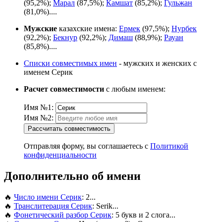
(95,2%);
Марал
(87,5%);
Камшат
(85,2%);
Гульжан
(81,0%)....
Мужские
казахские имена:
Ермек
(97,5%);
Нурбек
(92,2%);
Бекнур
(92,2%);
Димаш
(88,9%);
Рауан
(85,8%)....
Списки совместимых имен
- мужских и женских с
именем Серик
Расчет совместимости
с любым именем:
Имя №1:
Имя №2:
Рассчитать совместимость
Отправляя форму, вы соглашаетесь с
Политикой
конфиденциальности
Дополнительно об имени
🔥
Число имени Серик
: 2...
🔥
Транслитерация Серик
: Serik...
🔥
Фонетический разбор Серик
: 5 букв и 2 слога...