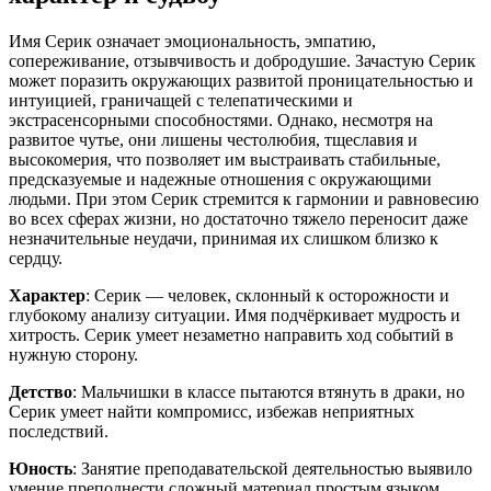
Имя Серик означает эмоциональность, эмпатию,
сопереживание, отзывчивость и добродушие. Зачастую Серик
может поразить окружающих развитой проницательностью и
интуицией, граничащей с телепатическими и
экстрасенсорными способностями. Однако, несмотря на
развитое чутье, они лишены честолюбия, тщеславия и
высокомерия, что позволяет им выстраивать стабильные,
предсказуемые и надежные отношения с окружающими
людьми. При этом Серик стремится к гармонии и равновесию
во всех сферах жизни, но достаточно тяжело переносит даже
незначительные неудачи, принимая их слишком близко к
сердцу.
Характер
: Серик — человек, склонный к осторожности и
глубокому анализу ситуации. Имя подчёркивает мудрость и
хитрость. Серик умеет незаметно направить ход событий в
нужную сторону.
Детство
: Мальчишки в классе пытаются втянуть в драки, но
Серик умеет найти компромисс, избежав неприятных
последствий.
Юность
: Занятие преподавательской деятельностью выявило
умение преподнести сложный материал простым языком.