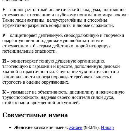
Е
– воплощает острый аналитический склад ума, постоянное
стремление к познанию и глубокому пониманию мира вокруг.
Такие люди активны, целеустремлённы и способны
эффективно разрешать конфликты и любые сложности.
Р
– олицетворяет деятельную, свободолюбивую и творчески
одарённую личность, движимую любопытством и
стремлением к быстрым действиям, порой игнорируя
потенциальные опасности.
И
– олицетворяет тонкую душевную организацию,
тяготеющую к гармонии и красоте, дополненную деловой
хваткой и практичностью. Сочетание чувствительности и
рациональности иногда порождает требовательность и
строгость в оценке окружающих.
К
– указывает на объективность, дисциплину и неизменную
трудоспособность, наделяя своего носителя силой духа,
стойкостью и врожденной интуицией.
Совместимые имена
Женские
казахские имена:
Жибек
(98,6%);
Инкар