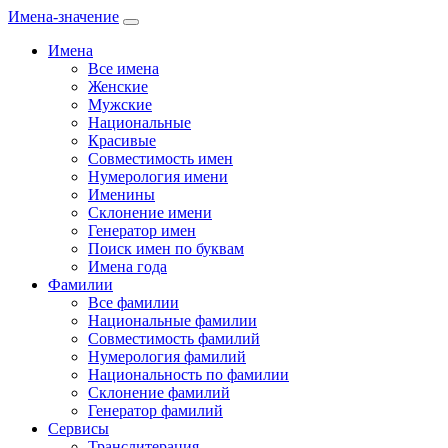
Имена-значение
Имена
Все имена
Женские
Мужские
Национальные
Красивые
Совместимость имен
Нумерология имени
Именины
Склонение имени
Генератор имен
Поиск имен по буквам
Имена года
Фамилии
Все фамилии
Национальные фамилии
Совместимость фамилий
Нумерология фамилий
Национальность по фамилии
Склонение фамилий
Генератор фамилий
Сервисы
Транслитерация