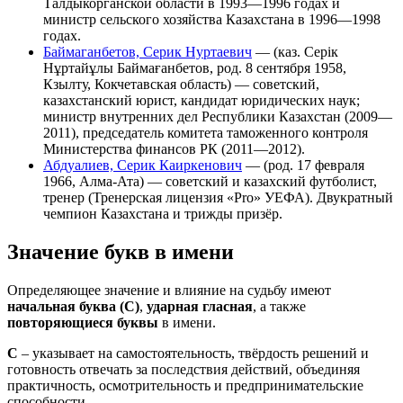
Талдыкорганской области в 1993—1996 годах и
министр сельского хозяйства Казахстана в 1996—1998
годах.
Баймаганбетов, Серик Нуртаевич
— (каз. Серік
Нұртайұлы Баймағанбетов, род. 8 сентября 1958,
Кзылту, Кокчетавская область) — советский,
казахстанский юрист, кандидат юридических наук;
министр внутренних дел Республики Казахстан (2009—
2011), председатель комитета таможенного контроля
Министерства финансов РК (2011—2012).
Абдуалиев, Серик Каиркенович
— (род. 17 февраля
1966, Алма-Ата) — советский и казахский футболист,
тренер (Тренерская лицензия «Pro» УЕФА). Двукратный
чемпион Казахстана и трижды призёр.
Значение букв в имени
Определяющее значение и влияние на судьбу имеют
начальная буква (С)
,
ударная гласная
, а также
повторяющиеся буквы
в имени.
С
– указывает на самостоятельность, твёрдость решений и
готовность отвечать за последствия действий, объединяя
практичность, осмотрительность и предпринимательские
способности.