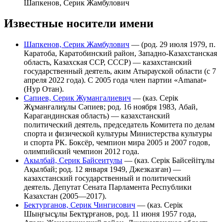
Шапкенов, Серик Жамбулович
Известные носители имени
Шапкенов, Серик Жамбулович
— (род. 29 июля 1979, п.
Каратоба, Каратобинский район, Западно-Казахстанская
область, Казахская ССР, СССР) — казахстанский
государственный деятель, аким Атырауской области (с 7
апреля 2022 года). C 2005 года член партии «Amanat»
(Нур Отан).
Сапиев, Серик Жумангалиевич
— (каз. Серік
Жұманғалиұлы Сәпиев; род. 16 ноября 1983, Абай,
Карагандинская область) — казахстанский
политический деятель, председатель Комитета по делам
спорта и физической культуры Министерства культуры
и спорта РК. Боксёр, чемпион мира 2005 и 2007 годов,
олимпийский чемпион 2012 года.
Акылбай, Серик Байсеитулы
— (каз. Серік Байсейітұлы
Ақылбай; род. 12 января 1949, Джезказган) —
казахстанский государственный и политический
деятель. Депутат Сената Парламента Республики
Казахстан (2005—2017).
Бектурганов, Серик Чингисович
— (каз. Серік
Шыңғысұлы Бектұрғанов, род. 11 июня 1957 года,