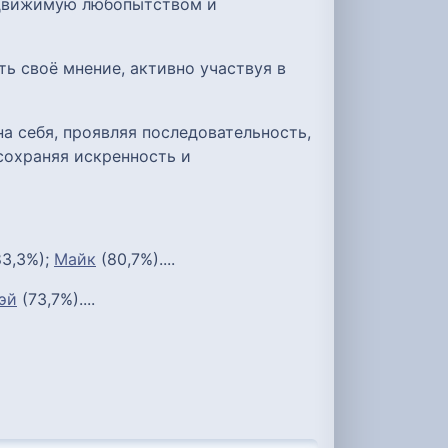
 движимую любопытством и
ь своё мнение, активно участвуя в
а себя, проявляя последовательность,
сохраняя искренность и
3,3%);
Майк
(80,7%)....
эй
(73,7%)....