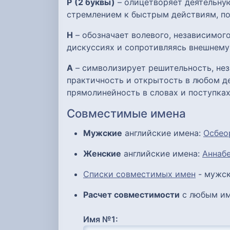
Р
(2 буквы)
– олицетворяет деятельну
стремлением к быстрым действиям, по
Н
– обозначает волевого, независимого
дискуссиях и сопротивляясь внешнему
А
– символизирует решительность, нез
практичность и открытость в любом де
прямолинейность в словах и поступках
Совместимые имена
Мужские
английские имена:
Осбео
Женские
английские имена:
Аннаб
Списки совместимых имен
- мужск
Расчет совместимости
с любым им
Имя №1: