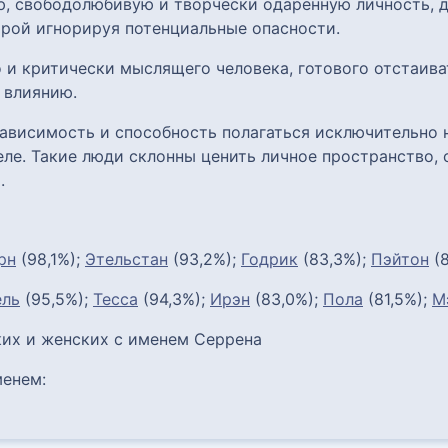
ю, свободолюбивую и творчески одарённую личность,
рой игнорируя потенциальные опасности.
 и критически мыслящего человека, готового отстаиват
 влиянию.
ависимость и способность полагаться исключительно н
ле. Такие люди склонны ценить личное пространство, 
.
рн
(98,1%);
Этельстан
(93,2%);
Годрик
(83,3%);
Пэйтон
(8
ель
(95,5%);
Тесса
(94,3%);
Ирэн
(83,0%);
Пола
(81,5%);
М
их и женских с именем Серрена
енем: