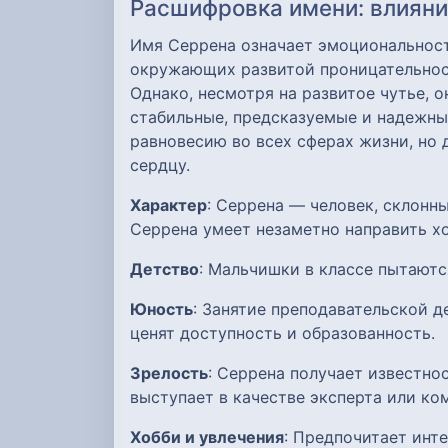
Расшифровка имени: влияние
Имя Серрена означает эмоциональност
окружающих развитой проницательнос
Однако, несмотря на развитое чутье, 
стабильные, предсказуемые и надежн
равновесию во всех сферах жизни, но 
сердцу.
Характер
: Серрена — человек, склонн
Серрена умеет незаметно направить х
Детство
: Мальчишки в классе пытаютс
Юность
: Занятие преподавательской 
ценят доступность и образованность.
Зрелость
: Серрена получает известно
выступает в качестве эксперта или ко
Хобби и увлечения
: Предпочитает инте