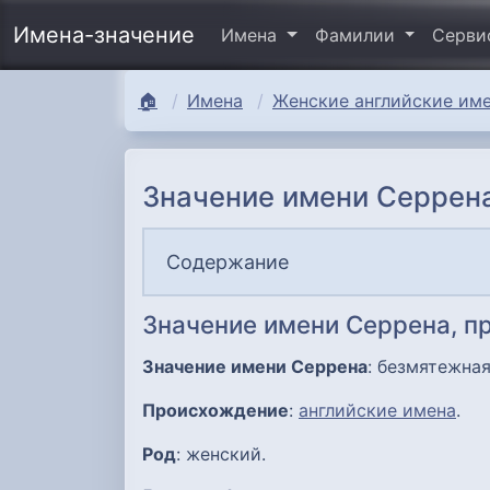
Имена-значение
Имена
Фамилии
Серв
🏠
Имена
Женские английские име
Значение имени Серрена
Содержание
Значение имени Серрена, п
Значение имени Серрена
: безмятежная
Происхождение
:
английские имена
.
Род
: женский.