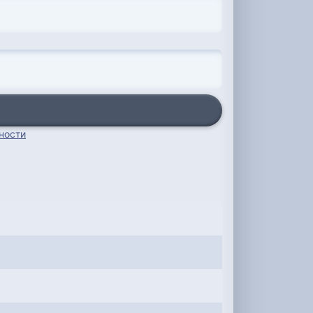
ности