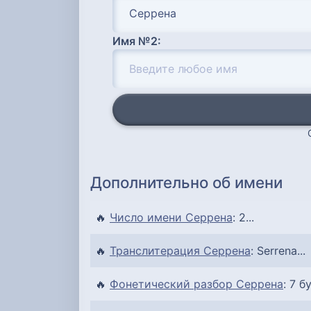
Имя №2:
Дополнительно об имени
🔥
Число имени Серрена
: 2...
🔥
Транслитерация Серрена
: Serrena...
🔥
Фонетический разбор Серрена
: 7 б