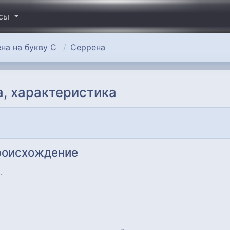
исы
на на букву С
Серрена
, характеристика
роисхождение
.