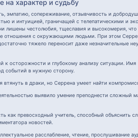
 на характер и судьбу
ь, эмпатию, сопереживание, отзывчивость и добродуш
тью и интуицией, граничащей с телепатическими и эк
они лишены честолюбия, тщеславия и высокомерия, что
ые отношения с окружающими людьми. При этом Серрен
достаточно тяжело переносит даже незначительные не
ый к осторожности и глубокому анализу ситуации. Имя
од событий в нужную сторону.
я втянуть в драки, но Серрена умеет найти компромис
деятельностью выявило умение преподнести сложный м
сть как превосходный учитель, способный объяснить 
мментатора новостей.
ллектуальное расслабление, чтение, прослушивание ау