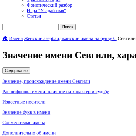
Фонетический разбор
Игра "Угадай имя"
Статьи
Поиск
🏠
Имена
Женские азербайджанские имена на букву С
Севгили
Значение имени Севгили, хар
Содержание
Значение, происхождение имени Севгили
Расшифровка имени: влияние на характер и судьбу
Известные носители
Значение букв в имени
Совместимые имена
Дополнительно об имени