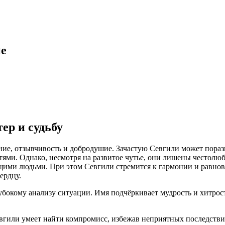
ие
ер и судьбу
ние, отзывчивость и добродушие. Зачастую Севгили может пора
ями. Однако, несмотря на развитое чутье, они лишены честолюб
ими людьми. При этом Севгили стремится к гармонии и равнове
ердцу.
убокому анализу ситуации. Имя подчёркивает мудрость и хитрос
евгили умеет найти компромисс, избежав неприятных последстви