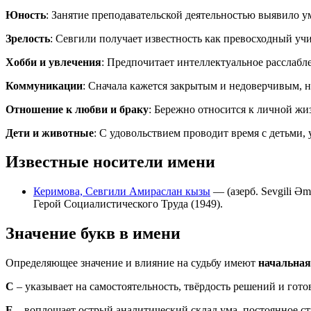
Юность
: Занятие преподавательской деятельностью выявило 
Зрелость
: Севгили получает известность как превосходный уч
Хобби и увлечения
: Предпочитает интеллектуальное расслабл
Коммуникации
: Сначала кажется закрытым и недоверчивым, 
Отношение к любви и браку
: Бережно относится к личной жиз
Дети и животные
: С удовольствием проводит время с детьми,
Известные носители имени
Керимова, Севгили Амираслан кызы
— (азерб. Sevgili Əm
Герой Социалистического Труда (1949).
Значение букв в имени
Определяющее значение и влияние на судьбу имеют
начальная
С
– указывает на самостоятельность, твёрдость решений и гото
Е
– воплощает острый аналитический склад ума, постоянное с