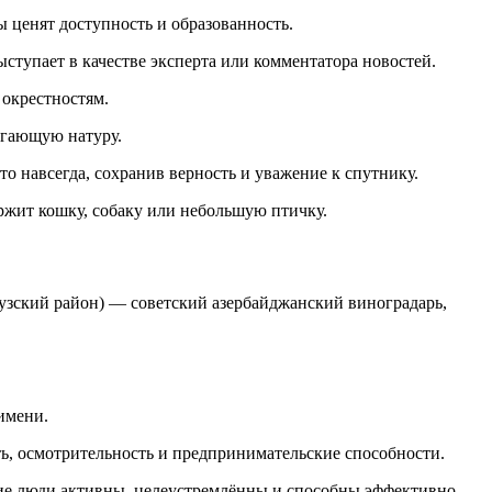
 ценят доступность и образованность.
ступает в качестве эксперта или комментатора новостей.
 окрестностям.
агающую натуру.
это навсегда, сохранив верность и уважение к спутнику.
ержит кошку, собаку или небольшую птичку.
Товузский район) — советский азербайджанский виноградарь,
имени.
сть, осмотрительность и предпринимательские способности.
кие люди активны, целеустремлённы и способны эффективно