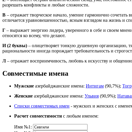
разрешать конфликты и любые сложности.
В
– отражает творческое начало, умение гармонично сочетать 
отличается уравновешенностью, ясным взглядом на жизнь и сп
Г
– выражает энергию лидера, уверенного в себе и своем мнен
относятся ко всему, что делают.
И
(2 буквы)
– олицетворяет тонкую душевную организацию, тя
рациональности иногда порождает требовательность и строгос
Л
– отражает восприимчивость, любовь к искусству и общени
Совместимые имена
Мужские
азербайджанские имена:
Интигам
(90,7%);
Тогр
Женские
азербайджанские имена:
Ульвия
(90,9%);
Натава
Списки совместимых имен
- мужских и женских с имене
Расчет совместимости
с любым именем:
Имя №1: