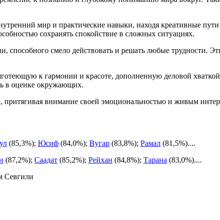
внутренний мир и практические навыки, находя креативные пути 
особностью сохранять спокойствие в сложных ситуациях.
ии, способного смело действовать и решать любые трудности. 
готеющую к гармонии и красоте, дополненную деловой хваткой
ть в оценке окружающих.
ю, притягивая внимание своей эмоциональностью и живым инте
ул
(85,3%);
Юсиф
(84,0%);
Вугар
(83,8%);
Рамал
(81,5%)....
н
(87,2%);
Саадат
(85,2%);
Рейхан
(84,8%);
Тарана
(83,0%)....
м Севгили