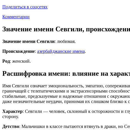
Поделиться в соцсетях
Комментарии
Значение имени Севгили, происхожден
Значение имени Севгили
: любимая.
Происхождение
:
азербайджанские имена
.
Род
: женский.
Расшифровка имени: влияние на характ
Имя Севгили означает эмоциональность, эмпатию, сопережива
граничащей с телепатическими и экстрасенсорными способност
стабильные, предсказуемые и надежные отношения с окружающ
даже незначительные неудачи, принимая их слишком близко к с
Характер
: Севгили — человек, склонный к осторожности и гл
сторону.
Детство
: Мальчишки в классе пытаются втянуть в драки, но С