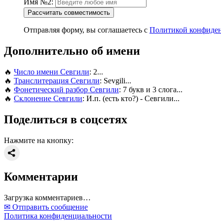
Имя №2:
Рассчитать совместимость
Отправляя форму, вы соглашаетесь с
Политикой конфиде
Дополнительно об имени
🔥
Число имени Севгили
: 2...
🔥
Транслитерация Севгили
: Sevgili...
🔥
Фонетический разбор Севгили
: 7 букв и 3 слога...
🔥
Склонение Севгили
: И.п. (есть кто?) - Севгили...
Поделиться в соцсетях
Нажмите на кнопку:
Комментарии
Загрузка комментариев…
✉ Отправить сообщение
Политика конфиденциальности