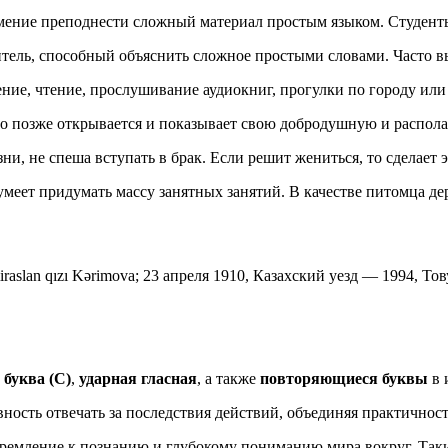
умение преподнести сложный материал простым языком. Студенты
итель, способный объяснить сложное простыми словами. Часто вы
ение, чтение, прослушивание аудиокниг, прогулки по городу или
но позже открывается и показывает свою добродушную и распол
ни, не спеша вступать в брак. Если решит жениться, то сделает 
 умеет придумать массу занятных занятий. В качестве питомца д
iraslan qızı Kərimova; 23 апреля 1910, Казахский уезд — 1994, 
 буква (С)
,
ударная гласная
, а также
повторяющиеся буквы
в 
вность отвечать за последствия действий, объединяя практично
тремление к познанию и глубокому пониманию мира вокруг. Та