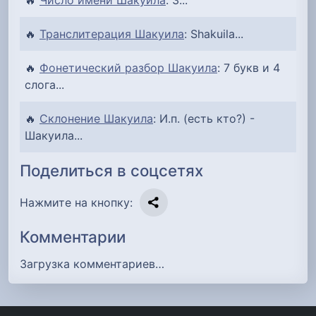
🔥
Транслитерация Шакуила
: Shakuila...
🔥
Фонетический разбор Шакуила
: 7 букв и 4
слога...
🔥
Склонение Шакуила
: И.п. (есть кто?) -
Шакуила...
Поделиться в соцсетях
Нажмите на кнопку:
Комментарии
Загрузка комментариев…