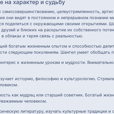
 на характер и судьбу
к самосовершенствованию, целеустремленность, артис
ие они видят в постоянном и непрерывном познании м
тся поделиться с окружающими своими открытиями. Ша
я друзей и близких на раскрытие их собственного поте
 в облаках и теряя связь с реальностью.
ющий богатым жизненным опытом и способностью дели
ости следующим поколениям. Шантел умеет обобщать п
 интерес к жизненным урокам и мудрости. Внимательн
 изучает историю, философию и культурологию. Стрем
ловеком.
ность как мудрец или старший советник. Богатый жиз
уважаемым человеком.
орическую литературу, изучать культурные традиции и 