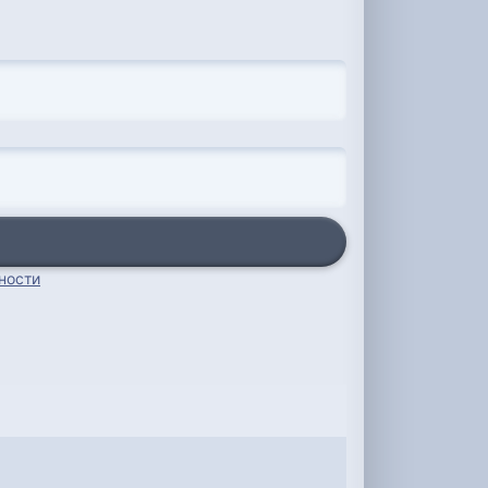
ности