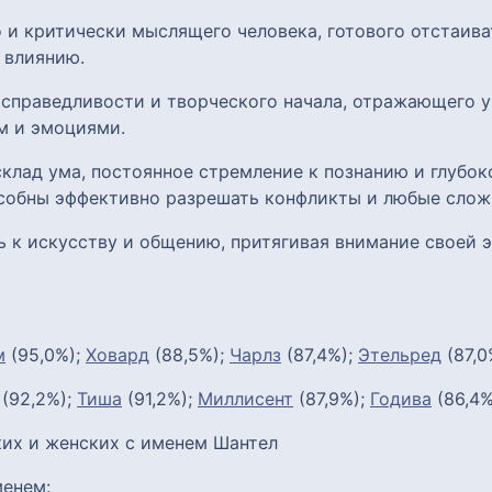
 и критически мыслящего человека, готового отстаиват
 влиянию.
, справедливости и творческого начала, отражающего 
м и эмоциями.
клад ума, постоянное стремление к познанию и глубок
собны эффективно разрешать конфликты и любые слож
ь к искусству и общению, притягивая внимание своей
м
(95,0%);
Ховард
(88,5%);
Чарлз
(87,4%);
Этельред
(87,0
(92,2%);
Тиша
(91,2%);
Миллисент
(87,9%);
Годива
(86,4%
их и женских с именем Шантел
енем: