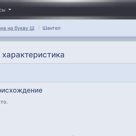
исы
на на букву Ш
Шантел
 характеристика
роисхождение
то.