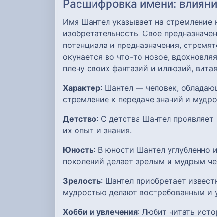
Расшифровка имени: влияние
Имя Шантел указывает на стремление 
изобретательность. Свое предназначен
потенциала и предназначения, стремя
окунается во что-то новое, вдохновля
плену своих фантазий и иллюзий, витая
Характер
: Шантел — человек, облада
стремление к передаче знаний и мудр
Детство
: С детства Шантел проявляет
их опыт и знания.
Юность
: В юности Шантел углубленно
поколений делает зрелым и мудрым че
Зрелость
: Шантел приобретает извест
мудростью делают востребованным и 
Хобби и увлечения
: Любит читать ист