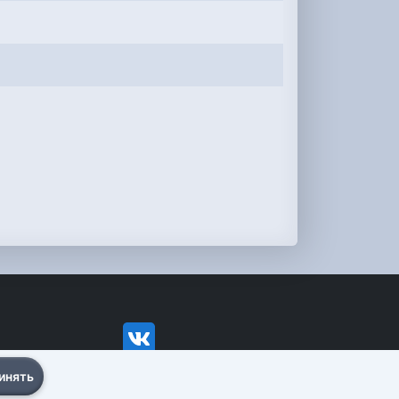
инять