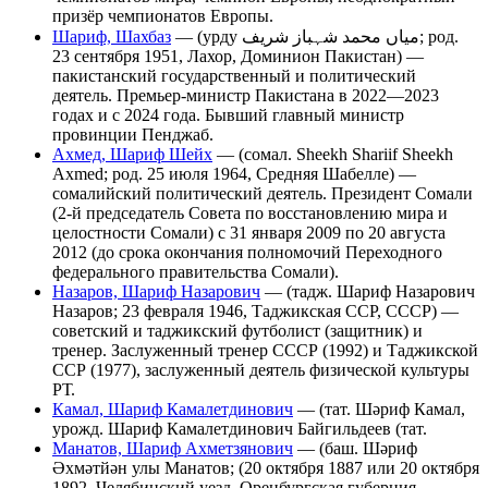
призёр чемпионатов Европы.
Шариф, Шахбаз
— (урду میاں محمد شہباز شریف‎; род.
23 сентября 1951, Лахор, Доминион Пакистан) —
пакистанский государственный и политический
деятель. Премьер-министр Пакистана в 2022—2023
годах и с 2024 года. Бывший главный министр
провинции Пенджаб.
Ахмед, Шариф Шейх
— (сомал. Sheekh Shariif Sheekh
Axmed; род. 25 июля 1964, Средняя Шабелле) —
сомалийский политический деятель. Президент Сомали
(2-й председатель Совета по восстановлению мира и
целостности Сомали) c 31 января 2009 по 20 августа
2012 (до срока окончания полномочий Переходного
федерального правительства Сомали).
Назаров, Шариф Назарович
— (тадж. Шариф Назарович
Назаров; 23 февраля 1946, Таджикская ССР, СССР) —
советский и таджикский футболист (защитник) и
тренер. Заслуженный тренер СССР (1992) и Таджикской
ССР (1977), заслуженный деятель физической культуры
РТ.
Камал, Шариф Камалетдинович
— (тат. Шәриф Камал,
урожд. Шариф Камалетдинович Байгильдеев (тат.
Манатов, Шариф Ахметзянович
— (баш. Шәриф
Әхмәтйән улы Манатов; (20 октября 1887 или 20 октября
1892, Челябинский уезд, Оренбургская губерния —