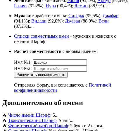
Женские
арабские имена:
Рабия
(95,2%);
Арнур
(92,4%);
Разият
(92,2%);
Нура
(90,4%);
Ясмин
(88,9%)....
Мужские
арабские имена:
Сирадж
(95,5%);
Джафар
(94,1%);
Видади
(92,0%);
Джавад
(88,0%);
Вели
(87,2%)....
Списки совместимых имен
- мужских и женских с
именем Шариф
Расчет совместимости
с любым именем:
Имя №1:
Имя №2:
Рассчитать совместимость
Отправляя форму, вы соглашаетесь с
Политикой
конфиденциальности
Дополнительно об имени
🔥
Число имени Шариф
: 5...
🔥
Транслитерация Шариф
: Sharif...
🔥
Фонетический разбор Шариф
: 5 букв и 2 слога...
🔥
Склонение Шариф
: И.п. (есть кто?) - Шариф...