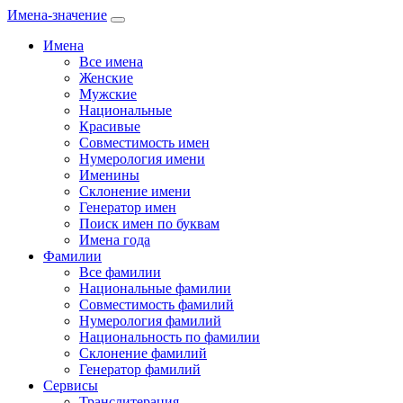
Имена-значение
Имена
Все имена
Женские
Мужские
Национальные
Красивые
Совместимость имен
Нумерология имени
Именины
Склонение имени
Генератор имен
Поиск имен по буквам
Имена года
Фамилии
Все фамилии
Национальные фамилии
Совместимость фамилий
Нумерология фамилий
Национальность по фамилии
Склонение фамилий
Генератор фамилий
Сервисы
Транслитерация