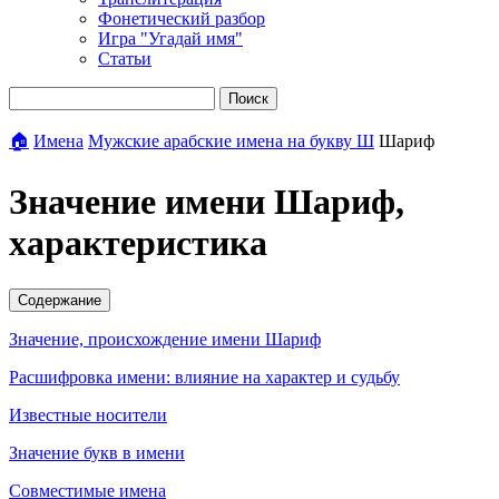
Фонетический разбор
Игра "Угадай имя"
Статьи
Поиск
🏠
Имена
Мужские арабские имена на букву Ш
Шариф
Значение имени Шариф,
характеристика
Содержание
Значение, происхождение имени Шариф
Расшифровка имени: влияние на характер и судьбу
Известные носители
Значение букв в имени
Совместимые имена