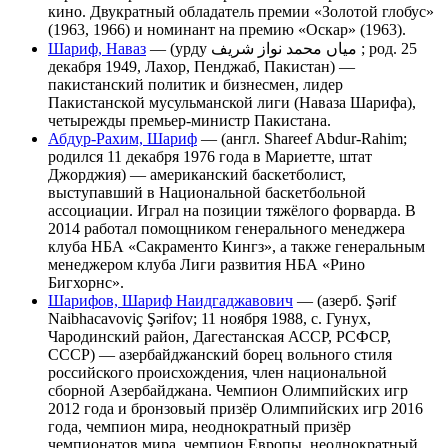
кино. Двукратный обладатель премии «Золотой глобус»
(1963, 1966) и номинант на премию «Оскар» (1963).
Шариф, Наваз
— (урду میاں محمد نواز شریف ‎; род. 25
декабря 1949, Лахор, Пенджаб, Пакистан) —
пакистанский политик и бизнесмен, лидер
Пакистанской мусульманской лиги (Наваза Шарифа),
четырежды премьер-министр Пакистана.
Абдур-Рахим, Шариф
— (англ. Shareef Abdur-Rahim;
родился 11 декабря 1976 года в Мариетте, штат
Джорджия) — американский баскетболист,
выступавший в Национальной баскетбольной
ассоциации. Играл на позиции тяжёлого форварда. В
2014 работал помощником генерального менеджера
клуба НБА «Сакраменто Кингз», а также генеральным
менеджером клуба Лиги развития НБА «Рино
Бигхорнс».
Шарифов, Шариф Наидгаджавович
— (азерб. Şərif
Naibhacavoviç Şərifov; 11 ноября 1988, с. Гунух,
Чародинский район, Дагестанская АССР, РСФСР,
СССР) — азербайджанский борец вольного стиля
российского происхождения, член национальной
сборной Азербайджана. Чемпион Олимпийских игр
2012 года и бронзовый призёр Олимпийских игр 2016
года, чемпион мира, неоднократный призёр
чемпионатов мира, чемпион Европы, неоднократный