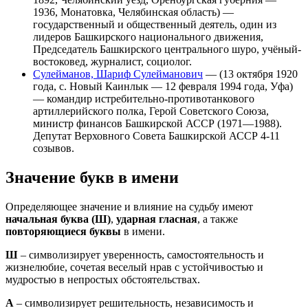
1936, Монатовка, Челябинская область) —
государственный и общественный деятель, один из
лидеров Башкирского национального движения,
Председатель Башкирского центрального шуро, учёный-
востоковед, журналист, социолог.
Сулейманов, Шариф Сулейманович
— (13 октября 1920
года, с. Новый Каинлык — 12 февраля 1994 года, Уфа)
— командир истребительно-противотанкового
артиллерийского полка, Герой Советского Союза,
министр финансов Башкирской АССР (1971—1988).
Депутат Верховного Совета Башкирской АССР 4-11
созывов.
Значение букв в имени
Определяющее значение и влияние на судьбу имеют
начальная буква (Ш)
,
ударная гласная
, а также
повторяющиеся буквы
в имени.
Ш
– символизирует уверенность, самостоятельность и
жизнелюбие, сочетая веселый нрав с устойчивостью и
мудростью в непростых обстоятельствах.
А
– символизирует решительность, независимость и