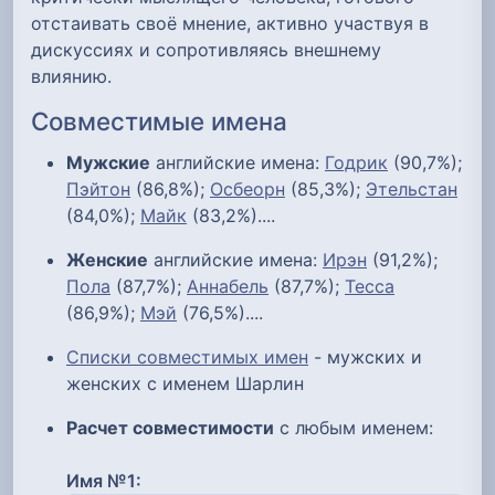
отстаивать своё мнение, активно участвуя в
дискуссиях и сопротивляясь внешнему
влиянию.
Совместимые имена
Мужские
английские имена:
Годрик
(90,7%);
Пэйтон
(86,8%);
Осбеорн
(85,3%);
Этельстан
(84,0%);
Майк
(83,2%)....
Женские
английские имена:
Ирэн
(91,2%);
Пола
(87,7%);
Аннабель
(87,7%);
Тесса
(86,9%);
Мэй
(76,5%)....
Списки совместимых имен
- мужских и
женских с именем Шарлин
Расчет совместимости
с любым именем:
Имя №1: