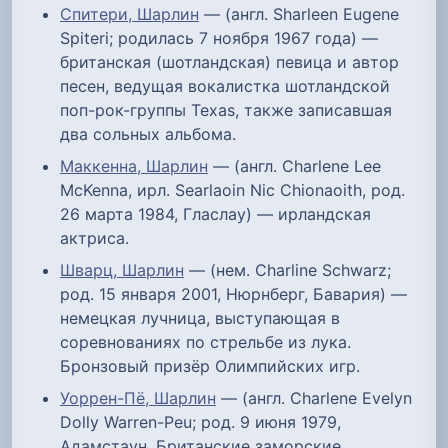
Спитери, Шарлин
— (англ. Sharleen Eugene
Spiteri; родилась 7 ноября 1967 года) —
британская (шотландская) певица и автор
песен, ведущая вокалистка шотландской
поп-рок-группы Texas, также записавшая
два сольных альбома.
Маккенна, Шарлин
— (англ. Charlene Lee
McKenna, ирл. Searlaoin Nic Chionaoith, род.
26 марта 1984, Гласлау) — ирландская
актриса.
Шварц, Шарлин
— (нем. Charline Schwarz;
род. 15 января 2001, Нюрнберг, Бавария) —
немецкая лучница, выступающая в
соревнованиях по стрельбе из лука.
Бронзовый призёр Олимпийских игр.
Уоррен-Пё, Шарлин
— (англ. Charlene Evelyn
Dolly Warren-Peu; род. 9 июня 1979,
Адамстаун, Британские заморские