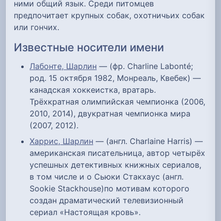
ними общий язык. Среди питомцев
предпочитает крупных собак, охотничьих собак
или гончих.
Известные носители имени
Лабонте, Шарлин
— (фр. Charline Labonté;
род. 15 октября 1982, Монреаль, Квебек) —
канадская хоккеистка, вратарь.
Трёхкратная олимпийская чемпионка (2006,
2010, 2014), двукратная чемпионка мира
(2007, 2012).
Харрис, Шарлин
— (англ. Charlaine Harris) —
американская писательница, автор четырёх
успешных детективных книжных сериалов,
в том числе и о Сьюки Стакхаус (англ.
Sookie Stackhouse)по мотивам которого
создан драматический телевизионный
сериал «Настоящая кровь».