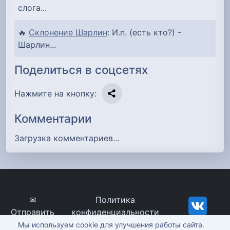
слога...
🔥
Склонение Шарлин
: И.п. (есть кто?) -
Шарлин...
Поделиться в соцсетях
Нажмите на кнопку:
Комментарии
Загрузка комментариев…
✉
Политика
Отправить
конфиденциальности
сообщение
imena-znachenie.ru, ©
Мы используем cookie для улучшения работы сайта.