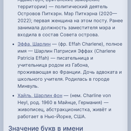
территории) — политический деятель
Островов Питкэрн. Мэр Питкэрна (2020—
2022); первая женщина на этом посту. Ранее
занимала должность заместителя мэра и
входила в состав Совета острова.
Эффа, Шарлин
— (фр. Effah Charlene), полное
имя — Шарлин Патрисия Эффах (Charlene
Patricia Effah) — писательница и
учительница родом из Габона,
проживающая во Франции. Дочь адвоката и
школьного учителя. Родилась в городе
Минвуль.
Хайль, Шарлин фон
— (нем. Charline von
Heyl, род. 1960 в Майнце, Германия) —
живописец, абстракционистка, живёт и
работает в Нью-Йорке, США.
Значение букв в имени