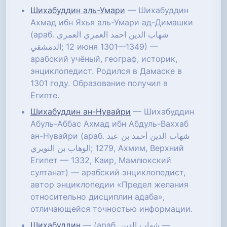
Шихабуддин аль-Умари
— Шихабуддин
Ахмад ибн Яхья аль-Умари ад-Димашки
(араб. شهاب الدين احمد العمري العمري
الدمشقي‎; 12 июня 1301—1349) —
арабский учёный, географ, историк,
энциклопедист. Родился в Дамаске в
1301 году. Образование получил в
Египте.
Шихабуддин ан-Нувайри
— Шихабуддин
Абуль-Аббас Ахмад ибн Абдуль-Ваххаб
ан-Нувайри (араб. شهاب الدين أحمد بن عبد
الوهاب بن النويري‎; 1279, Ахмим, Верхний
Египет — 1332, Каир, Мамлюкский
султанат) — арабский энциклопедист,
автор энциклопедии «Предел желания
относительно дисциплин адаба»,
отличающейся точностью информации.
Шихабуддин
— (араб. شھاب الدین‎ —