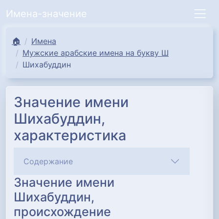
Имена-значение
🏠
Имена
Мужские арабские имена на букву Ш
Шихабуддин
Значение имени
Шихабуддин,
характеристика
Содержание
Значение имени
Шихабуддин,
происхождение