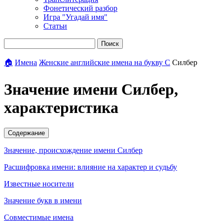
Фонетический разбор
Игра "Угадай имя"
Статьи
Поиск
🏠
Имена
Женские английские имена на букву С
Силбер
Значение имени Силбер,
характеристика
Содержание
Значение, происхождение имени Силбер
Расшифровка имени: влияние на характер и судьбу
Известные носители
Значение букв в имени
Совместимые имена