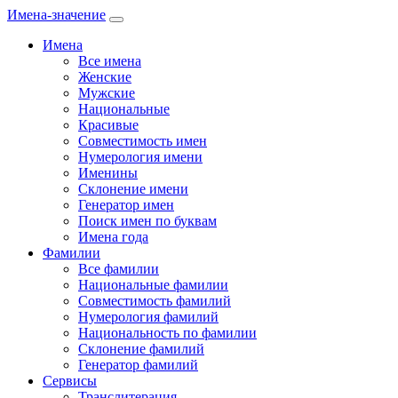
Имена-значение
Имена
Все имена
Женские
Мужские
Национальные
Красивые
Совместимость имен
Нумерология имени
Именины
Склонение имени
Генератор имен
Поиск имен по буквам
Имена года
Фамилии
Все фамилии
Национальные фамилии
Совместимость фамилий
Нумерология фамилий
Национальность по фамилии
Склонение фамилий
Генератор фамилий
Сервисы
Транслитерация