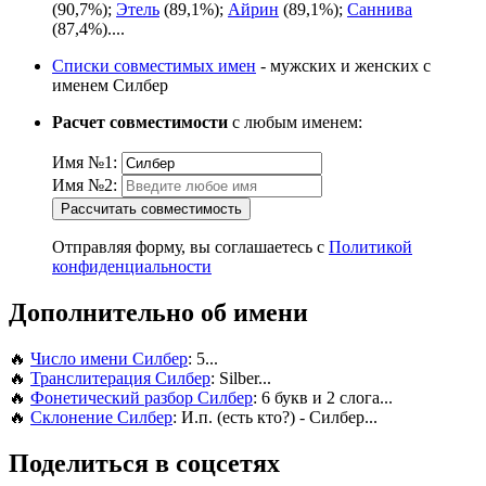
(90,7%);
Этель
(89,1%);
Айрин
(89,1%);
Саннива
(87,4%)....
Списки совместимых имен
- мужских и женских с
именем Силбер
Расчет совместимости
с любым именем:
Имя №1:
Имя №2:
Рассчитать совместимость
Отправляя форму, вы соглашаетесь с
Политикой
конфиденциальности
Дополнительно об имени
🔥
Число имени Силбер
: 5...
🔥
Транслитерация Силбер
: Silber...
🔥
Фонетический разбор Силбер
: 6 букв и 2 слога...
🔥
Склонение Силбер
: И.п. (есть кто?) - Силбер...
Поделиться в соцсетях