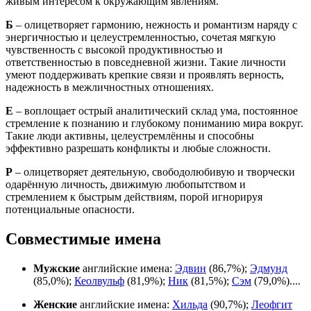
живым интересом к окружающим явлениям.
Б
– олицетворяет гармонию, нежность и романтизм наряду с
энергичностью и целеустремленностью, сочетая мягкую
чувственность с высокой продуктивностью и
ответственностью в повседневной жизни. Такие личности
умеют поддерживать крепкие связи и проявлять верность,
надежность в межличностных отношениях.
Е
– воплощает острый аналитический склад ума, постоянное
стремление к познанию и глубокому пониманию мира вокруг.
Такие люди активны, целеустремлённы и способны
эффективно разрешать конфликты и любые сложности.
Р
– олицетворяет деятельную, свободолюбивую и творчески
одарённую личность, движимую любопытством и
стремлением к быстрым действиям, порой игнорируя
потенциальные опасности.
Совместимые имена
Мужские
английские имена:
Эдвин
(86,7%);
Эдмунд
(85,0%);
Кеолвульф
(81,9%);
Ник
(81,5%);
Сэм
(79,0%)....
Женские
английские имена:
Хильда
(90,7%);
Леофгит