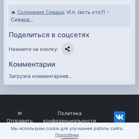
🔥
Склонение Сивард
: И.п. (есть кто?) -
Сивард...
Поделиться в соцсетях
Нажмите на кнопку:
Комментарии
Загрузка комментариев…
✉
Политика
Отправить
конфиденциальности
сообщение
imena-znachenie.ru, ©
Мы используем cookie для улучшения работы сайта.
Подробнее
2012-2026