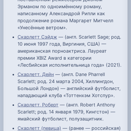
Эрманом по одноимённому роману,
написанному Александрой Рипли как
продолжение романа Маргарет Митчелл
«Унесённые ветром».
Скарлетт Сэйдж
— (англ. Scarlett Sage; род.
10 июня 1997 года, Виргиния, США) —
американская порноактриса. Лауреат
премии XBIZ Award в категории
«Лесбийская исполнительница года» (2021).
Скарлетт, Дейн
— (англ. Dane Pharrell
Scarlett; род. 24 марта 2004, Хиллингдон,
Большой Лондон) — английский футболист,
нападающий клуба «Тоттенхэм Хотспур».
Скарлетт, Роберт
— (англ. Robert Anthony
Scarlett; род. 14 января 1979, Кингстон) —
ямайский футболист, полузащитник.
Скарлетт (певица)
— (ранее — российская)