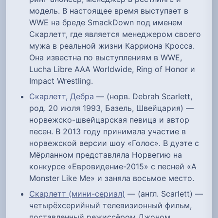
модель. В настоящее время выступает в
WWE на бреде SmackDown под именем
Скарлетт, где является менеджером своего
мужа в реальной жизни Карриона Кросса.
Она известна по выступлениям в WWE,
Lucha Libre AAA Worldwide, Ring of Honor и
Impact Wrestling.
Скарлетт, Дебра
— (норв. Debrah Scarlett,
род. 20 июля 1993, Базель, Швейцария) —
норвежско-швейцарская певица и автор
песен. В 2013 году принимала участие в
норвежской версии шоу «Голос». В дуэте с
Мёрланном представляла Норвегию на
конкурсе «Евровидение-2015» с песней «A
Monster Like Me» и заняла восьмое место.
Скарлетт (мини-сериал)
— (англ. Scarlett) —
четырёхсерийный телевизионный фильм,
поставленный режиссёром Джоном