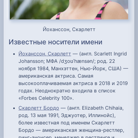
Йоханссон, Скарлетт
Известные носители имени
Йоханссон, Скарлетт
— (англ. Scarlett Ingrid
Johansson; МФА /dʒoʊˈhænsən/; род. 22
ноября 1984, Манхэттен, Нью-Йорк, США) —
американская актриса. Самая
высокооплачиваемая актриса в 2018 и 2019
годах. Неоднократно входила в список
«Forbes Celebrity 100».
Скарлетт Бордо
— (англ. Elizabeth Chihaia,
род. 13 мая 1991, Эджуотер, Иллинойс),
более известная под именем Скарлетт
Бордо — американская женщина-рестлер,
ринг-анонсер, менеджер в рестлинге и