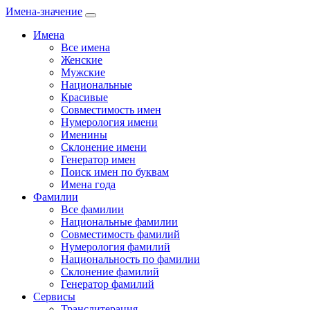
Имена-значение
Имена
Все имена
Женские
Мужские
Национальные
Красивые
Совместимость имен
Нумерология имени
Именины
Склонение имени
Генератор имен
Поиск имен по буквам
Имена года
Фамилии
Все фамилии
Национальные фамилии
Совместимость фамилий
Нумерология фамилий
Национальность по фамилии
Склонение фамилий
Генератор фамилий
Сервисы
Транслитерация