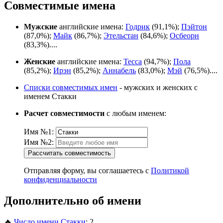
Совместимые имена
Мужские
английские имена:
Годрик
(91,1%);
Пэйтон
(87,0%);
Майк
(86,7%);
Этельстан
(84,6%);
Осбеорн
(83,3%)....
Женские
английские имена:
Тесса
(94,7%);
Пола
(85,2%);
Ирэн
(85,2%);
Аннабель
(83,0%);
Мэй
(76,5%)....
Списки совместимых имен
- мужских и женских с
именем Стакки
Расчет совместимости
с любым именем:
Имя №1:
Имя №2:
Рассчитать совместимость
Отправляя форму, вы соглашаетесь с
Политикой
конфиденциальности
Дополнительно об имени
🔥
Число имени Стакки
: 2...