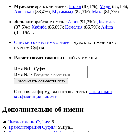
Мужские
арабские имена:
Билал
(87,1%);
Мади
(85,1%);
Алиаскар
(83,4%);
Мухаммад
(82,5%);
Маха
(81,3%)....
Женские
арабские имена:
Алия
(91,2%);
Джамиля
(87,5%);
Хабиба
(86,8%);
Камалия
(86,7%);
Айша
(81,3%)....
Списки совместимых имен
- мужских и женских с
именем Суфия
Расчет совместимости
с любым именем:
Имя №1:
Имя №2:
Рассчитать совместимость
Отправляя форму, вы соглашаетесь с
Политикой
конфиденциальности
Дополнительно об имени
🔥
Число имени Суфия
: 6...
🔥
Транслитерация Суфия
: Sufiya...