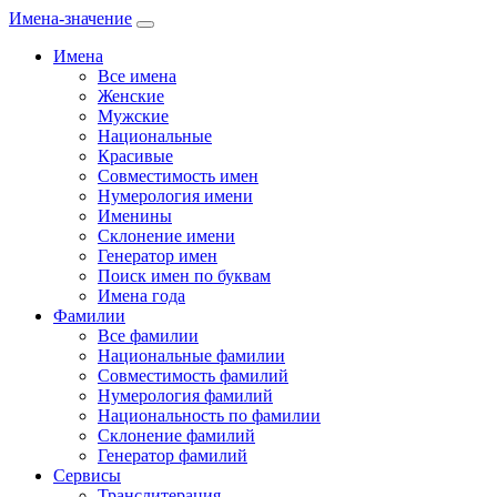
Имена-значение
Имена
Все имена
Женские
Мужские
Национальные
Красивые
Совместимость имен
Нумерология имени
Именины
Склонение имени
Генератор имен
Поиск имен по буквам
Имена года
Фамилии
Все фамилии
Национальные фамилии
Совместимость фамилий
Нумерология фамилий
Национальность по фамилии
Склонение фамилий
Генератор фамилий
Сервисы
Транслитерация