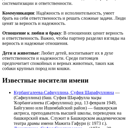
систематизации и ответственности.
Коммуникации
: Надёжность и исполнительность, умеет
брать на себя ответственность и решать сложные задачи. Люди
ценят за верность и надежность.
Отношение к любви и браку
: В отношениях ценит верность
и ответственность. Важно, чтобы партнер разделял взгляды на
верность и надежные отношения.
Дети и животные
: Любит детей, воспитывает их в духе
ответственности и надежности. Среди питомцев
предпочитает спокойных и верных животных, таких как
собаки крупных пород или кошки.
Известные носители имени
Курбангалеева-Сафиуллина, Суфия Шарафулловна
—
(Сафиуллина) (баш. Суфия Шәрәфулла ҡыҙы
Ҡорбанғәлиева (Сәфиуллина); род. 13 февраля 1949,
Байгузино или Ишимбайский район) — башкирская
актриса, преподаватель высшей школы, переводчик на
башкирский язык. Служит в Башкирском академическом
театра драмы имени Мажита Гафури (с 1973 г.).