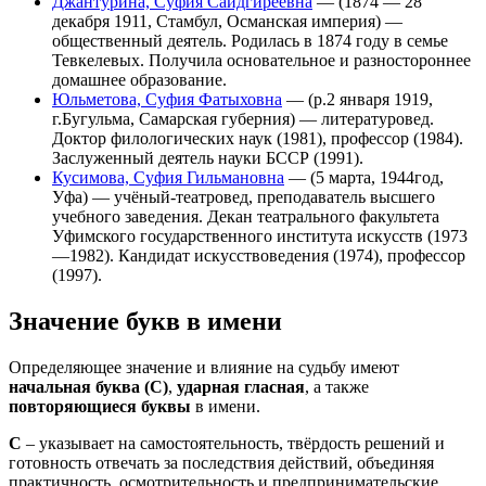
Джантурина, Суфия Саидгиреевна
— (1874 — 28
декабря 1911, Стамбул, Османская империя) —
общественный деятель. Родилась в 1874 году в семье
Тевкелевых. Получила основательное и разностороннее
домашнее образование.
Юльметова, Суфия Фатыховна
— (р.2 января 1919,
г.Бугульма, Самарская губерния) — литературовед.
Доктор филологических наук (1981), профессор (1984).
Заслуженный деятель науки БССР (1991).
Кусимова, Суфия Гильмановна
— (5 марта, 1944год,
Уфа) — учёный-театровед, преподаватель высшего
учебного заведения. Декан театрального факультета
Уфимского государственного института искусств (1973
—1982). Кандидат искусствоведения (1974), профессор
(1997).
Значение букв в имени
Определяющее значение и влияние на судьбу имеют
начальная буква (С)
,
ударная гласная
, а также
повторяющиеся буквы
в имени.
С
– указывает на самостоятельность, твёрдость решений и
готовность отвечать за последствия действий, объединяя
практичность, осмотрительность и предпринимательские