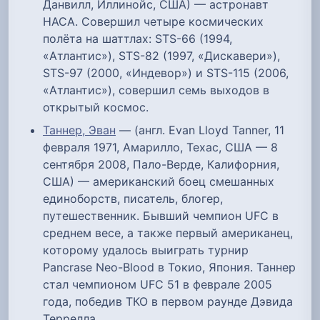
Данвилл, Иллинойс, США) — астронавт
НАСА. Совершил четыре космических
полёта на шаттлах: STS-66 (1994,
«Атлантис»), STS-82 (1997, «Дискавери»),
STS-97 (2000, «Индевор») и STS-115 (2006,
«Атлантис»), совершил семь выходов в
открытый космос.
Таннер, Эван
— (англ. Evan Lloyd Tanner, 11
февраля 1971, Амарилло, Техас, США — 8
сентября 2008, Пало-Верде, Калифорния,
США) — американский боец смешанных
единоборств, писатель, блогер,
путешественник. Бывший чемпион UFC в
среднем весе, а также первый американец,
которому удалось выиграть турнир
Pancrase Neo-Blood в Токио, Япония. Таннер
стал чемпионом UFC 51 в феврале 2005
года, победив ТКО в первом раунде Дэвида
Террелла.