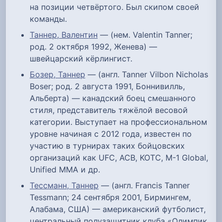
на позиции четвёртого. Был скипом своей
команды.
Таннер, Валентин
— (нем. Valentin Tanner;
род. 2 октября 1992, Женева) —
швейцарский кёрлингист.
Бозер, Таннер
— (англ. Tanner Vilbon Nicholas
Boser; род. 2 августа 1991, Боннивилль,
Альберта) — канадский боец смешанного
стиля, представитель тяжёлой весовой
категории. Выступает на профессиональном
уровне начиная с 2012 года, известен по
участию в турнирах таких бойцовских
организаций как UFC, ACB, KOTC, M-1 Global,
Unified MMA и др.
Тессманн, Таннер
— (англ. Francis Tanner
Tessmann; 24 сентября 2001, Бирмингем,
Алабама, США) — американский футболист,
центральный полузащитник клуба «Олимпик