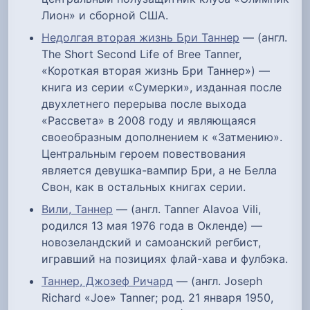
Лион» и сборной США.
Недолгая вторая жизнь Бри Таннер
— (англ.
The Short Second Life of Bree Tanner,
«Короткая вторая жизнь Бри Таннер») —
книга из серии «Сумерки», изданная после
двухлетнего перерыва после выхода
«Рассвета» в 2008 году и являющаяся
своеобразным дополнением к «Затмению».
Центральным героем повествования
является девушка-вампир Бри, а не Белла
Свон, как в остальных книгах серии.
Вили, Таннер
— (англ. Tanner Alavoa Vili,
родился 13 мая 1976 года в Окленде) —
новозеландский и самоанский регбист,
игравший на позициях флай-хава и фулбэка.
Таннер, Джозеф Ричард
— (англ. Joseph
Richard «Joe» Tanner; род. 21 января 1950,