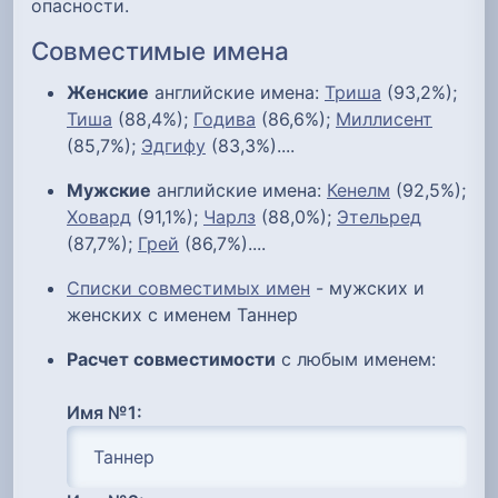
опасности.
Совместимые имена
Женские
английские имена:
Триша
(93,2%);
Тиша
(88,4%);
Годива
(86,6%);
Миллисент
(85,7%);
Эдгифу
(83,3%)....
Мужские
английские имена:
Кенелм
(92,5%);
Ховард
(91,1%);
Чарлз
(88,0%);
Этельред
(87,7%);
Грей
(86,7%)....
Списки совместимых имен
- мужских и
женских с именем Таннер
Расчет совместимости
с любым именем:
Имя №1: