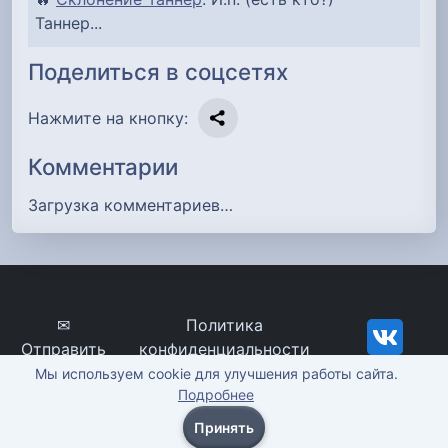
Таннер...
Поделиться в соцсетях
Нажмите на кнопку:
Комментарии
Загрузка комментариев…
✉
Политика
Отправить
конфиденциальности
сообщение
imena-znachenie.ru, ©
Мы используем cookie для улучшения работы сайта.
Подробнее
2012-2026
Принять