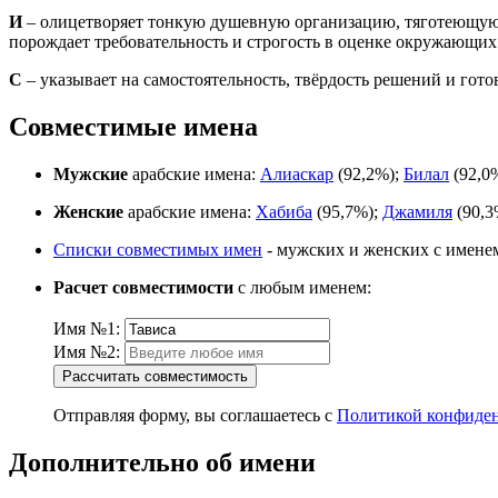
И
– олицетворяет тонкую душевную организацию, тяготеющую 
порождает требовательность и строгость в оценке окружающих
С
– указывает на самостоятельность, твёрдость решений и гото
Совместимые имена
Мужские
арабские имена:
Алиаскар
(92,2%);
Билал
(92,0
Женские
арабские имена:
Хабиба
(95,7%);
Джамиля
(90,3
Списки совместимых имен
- мужских и женских с имене
Расчет совместимости
с любым именем:
Имя №1:
Имя №2:
Рассчитать совместимость
Отправляя форму, вы соглашаетесь с
Политикой конфиде
Дополнительно об имени