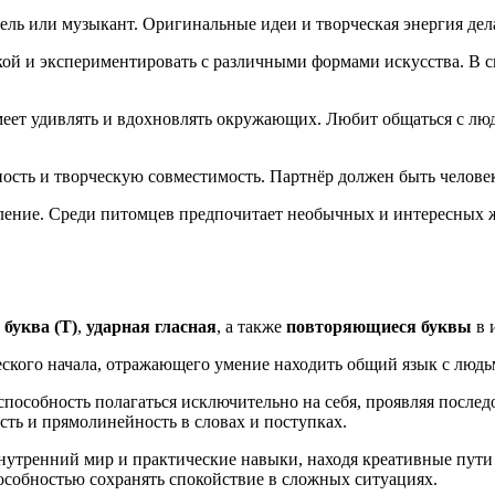
атель или музыкант. Оригинальные идеи и творческая энергия д
ыкой и экспериментировать с различными формами искусства. В 
умеет удивлять и вдохновлять окружающих. Любит общаться с 
ность и творческую совместимость. Партнёр должен быть челов
шление. Среди питомцев предпочитает необычных и интересных 
 буква (Т)
,
ударная гласная
, а также
повторяющиеся буквы
в 
ческого начала, отражающего умение находить общий язык с людь
пособность полагаться исключительно на себя, проявляя послед
сть и прямолинейность в словах и поступках.
внутренний мир и практические навыки, находя креативные пути 
особностью сохранять спокойствие в сложных ситуациях.