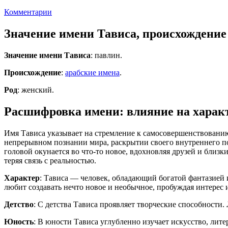
Комментарии
Значение имени Тависа, происхождение
Значение имени Тависа
: павлин.
Происхождение
:
арабские имена
.
Род
: женский.
Расшифровка имени: влияние на характ
Имя Тависа указывает на стремление к самосовершенствованию,
непрерывном познании мира, раскрытии своего внутреннего по
головой окунается во что-то новое, вдохновляя друзей и близк
теряя связь с реальностью.
Характер
: Тависа — человек, обладающий богатой фантазией 
любит создавать нечто новое и необычное, пробуждая интере
Детство
: С детства Тависа проявляет творческие способности
Юность
: В юности Тависа углубленно изучает искусство, лит