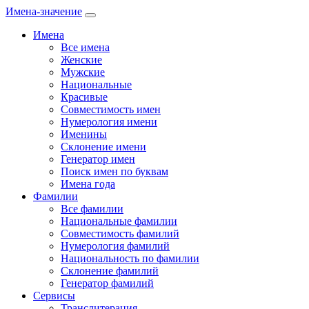
Имена-значение
Имена
Все имена
Женские
Мужские
Национальные
Красивые
Совместимость имен
Нумерология имени
Именины
Склонение имени
Генератор имен
Поиск имен по буквам
Имена года
Фамилии
Все фамилии
Национальные фамилии
Совместимость фамилий
Нумерология фамилий
Национальность по фамилии
Склонение фамилий
Генератор фамилий
Сервисы
Транслитерация