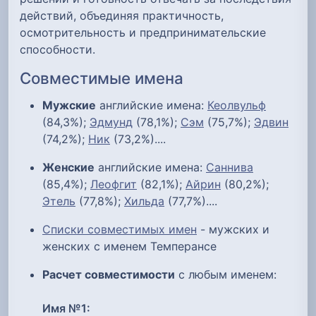
действий, объединяя практичность,
осмотрительность и предпринимательские
способности.
Совместимые имена
Мужские
английские имена:
Кеолвульф
(84,3%);
Эдмунд
(78,1%);
Сэм
(75,7%);
Эдвин
(74,2%);
Ник
(73,2%)....
Женские
английские имена:
Саннива
(85,4%);
Леофгит
(82,1%);
Айрин
(80,2%);
Этель
(77,8%);
Хильда
(77,7%)....
Списки совместимых имен
- мужских и
женских с именем Темперансе
Расчет совместимости
с любым именем:
Имя №1: