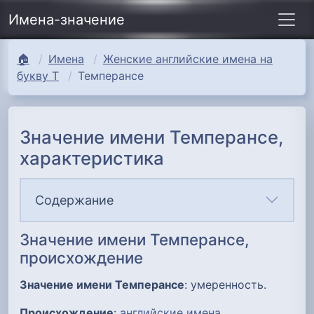
Имена-значение
🏠
Имена
Женские английские имена на
букву Т
Темперансе
Значение имени Темперансе,
характеристика
Содержание
Значение имени Темперансе,
происхождение
Значение имени Темперансе
: умеренность.
Происхождение
:
английские имена
.