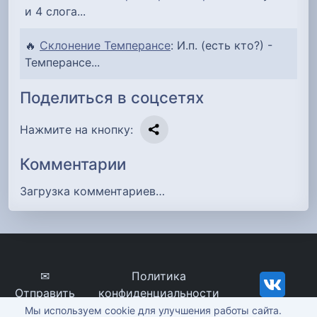
и 4 слога...
🔥
Склонение Темперансе
: И.п. (есть кто?) -
Темперансе...
Поделиться в соцсетях
Нажмите на кнопку:
Комментарии
Загрузка комментариев…
✉
Политика
Отправить
конфиденциальности
сообщение
imena-znachenie.ru, ©
Мы используем cookie для улучшения работы сайта.