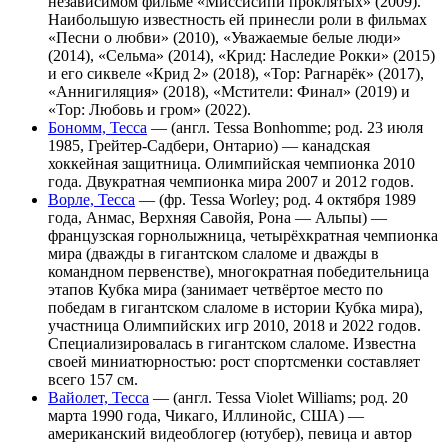
независимом фильме «Миссисипи проклятых» (2009).
Наибольшую известность ей принесли роли в фильмах
«Песни о любви» (2010), «Уважаемые белые люди»
(2014), «Сельма» (2014), «Крид: Наследие Рокки» (2015)
и его сиквеле «Крид 2» (2018), «Тор: Рагнарёк» (2017),
«Аннигиляция» (2018), «Мстители: Финал» (2019) и
«Тор: Любовь и гром» (2022).
Бономм, Тесса
— (англ. Tessa Bonhomme; род. 23 июля
1985, Грейтер-Садбери, Онтарио) — канадская
хоккейная защитница. Олимпийская чемпионка 2010
года. Двукратная чемпионка мира 2007 и 2012 годов.
Ворле, Тесса
— (фр. Tessa Worley; род. 4 октября 1989
года, Анмас, Верхняя Савойя, Рона — Альпы) —
французская горнолыжница, четырёхкратная чемпионка
мира (дважды в гигантском слаломе и дважды в
командном первенстве), многократная победительница
этапов Кубка мира (занимает четвёртое место по
победам в гигантском слаломе в истории Кубка мира),
участница Олимпийских игр 2010, 2018 и 2022 годов.
Специализировалась в гигантском слаломе. Известна
своей миниатюрностью: рост спортсменки составляет
всего 157 см.
Вайолет, Тесса
— (англ. Tessa Violet Williams; род. 20
марта 1990 года, Чикаго, Иллинойс, США) ―
американский видеоблогер (ютубер), певица и автор