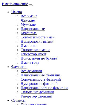
Имена-значение
Имена
Все имена
Женские
Мужские
Национальные
Красивые
Совместимость имен
Нумерология имени
Именины
Склонение имени
Генератор имен
Поиск имен по буквам
Имена года
Фамилии
Все фамилии
Национальные фамилии
Совместимость фамилий
Нумерология фамилий
Национальность по фамилии
Склонение фамилий
Генератор фамилий
Сервисы
Транслитерация