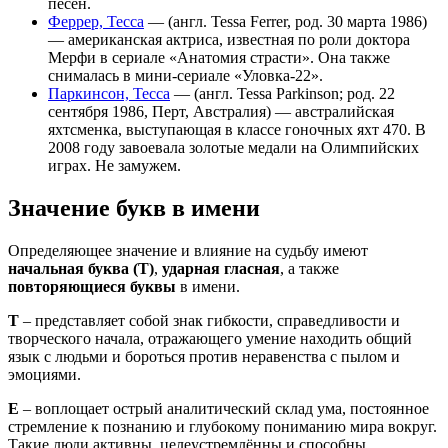
песен.
Феррер, Тесса
— (англ. Tessa Ferrer, род. 30 марта 1986)
— американская актриса, известная по роли доктора
Мерфи в сериале «Анатомия страсти». Она также
снималась в мини-сериале «Уловка-22».
Паркинсон, Тесса
— (англ. Tessa Parkinson; род. 22
сентября 1986, Перт, Австралия) — австралийская
яхтсменка, выступающая в классе гоночных яхт 470. В
2008 году завоевала золотые медали на Олимпийских
играх. Не замужем.
Значение букв в имени
Определяющее значение и влияние на судьбу имеют
начальная буква (Т)
,
ударная гласная
, а также
повторяющиеся буквы
в имени.
Т
– представляет собой знак гибкости, справедливости и
творческого начала, отражающего умение находить общий
язык с людьми и бороться против неравенства с пылом и
эмоциями.
Е
– воплощает острый аналитический склад ума, постоянное
стремление к познанию и глубокому пониманию мира вокруг.
Такие люди активны, целеустремлённы и способны