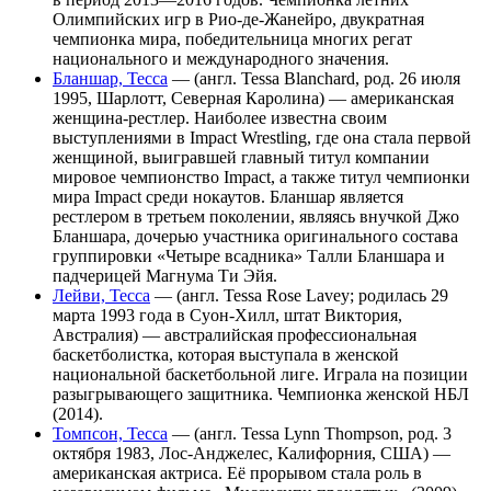
Олимпийских игр в Рио-де-Жанейро, двукратная
чемпионка мира, победительница многих регат
национального и международного значения.
Бланшар, Тесса
— (англ. Tessa Blanchard, род. 26 июля
1995, Шарлотт, Северная Каролина) — американская
женщина-рестлер. Наиболее известна своим
выступлениями в Impact Wrestling, где она стала первой
женщиной, выигравшей главный титул компании
мировое чемпионство Impact, а также титул чемпионки
мира Impact среди нокаутов. Бланшар является
рестлером в третьем поколении, являясь внучкой Джо
Бланшара, дочерью участника оригинального состава
группировки «Четыре всадника» Талли Бланшара и
падчерицей Магнума Ти Эйя.
Лейви, Тесса
— (англ. Tessa Rose Lavey; родилась 29
марта 1993 года в Суон-Хилл, штат Виктория,
Австралия) — австралийская профессиональная
баскетболистка, которая выступала в женской
национальной баскетбольной лиге. Играла на позиции
разыгрывающего защитника. Чемпионка женской НБЛ
(2014).
Томпсон, Тесса
— (англ. Tessa Lynn Thompson, род. 3
октября 1983, Лос-Анджелес, Калифорния, США) —
американская актриса. Её прорывом стала роль в