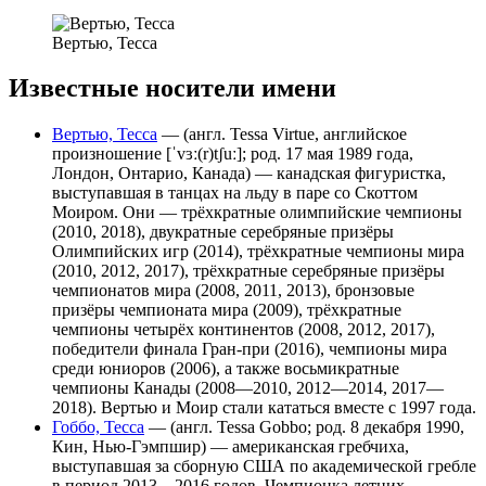
Вертью, Тесса
Известные носители имени
Вертью, Тесса
— (англ. Tessa Virtue, английское
произношение [ˈvɜː(r)tʃuː]; род. 17 мая 1989 года,
Лондон, Онтарио, Канада) — канадская фигуристка,
выступавшая в танцах на льду в паре со Скоттом
Моиром. Они — трёхкратные олимпийские чемпионы
(2010, 2018), двукратные серебряные призёры
Олимпийских игр (2014), трёхкратные чемпионы мира
(2010, 2012, 2017), трёхкратные серебряные призёры
чемпионатов мира (2008, 2011, 2013), бронзовые
призёры чемпионата мира (2009), трёхкратные
чемпионы четырёх континентов (2008, 2012, 2017),
победители финала Гран-при (2016), чемпионы мира
среди юниоров (2006), а также восьмикратные
чемпионы Канады (2008—2010, 2012—2014, 2017—
2018). Вертью и Моир стали кататься вместе с 1997 года.
Гоббо, Тесса
— (англ. Tessa Gobbo; род. 8 декабря 1990,
Кин, Нью-Гэмпшир) — американская гребчиха,
выступавшая за сборную США по академической гребле
в период 2013—2016 годов. Чемпионка летних