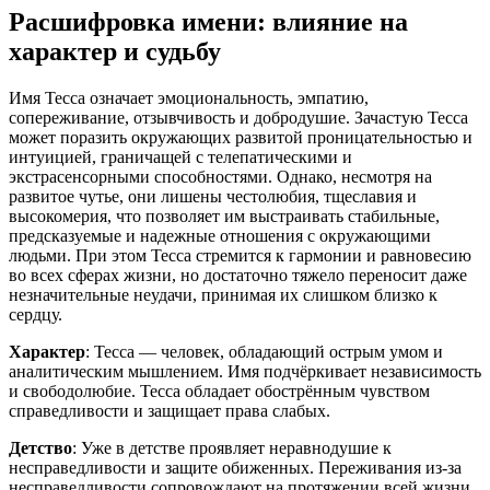
Расшифровка имени: влияние на
характер и судьбу
Имя Тесса означает эмоциональность, эмпатию,
сопереживание, отзывчивость и добродушие. Зачастую Тесса
может поразить окружающих развитой проницательностью и
интуицией, граничащей с телепатическими и
экстрасенсорными способностями. Однако, несмотря на
развитое чутье, они лишены честолюбия, тщеславия и
высокомерия, что позволяет им выстраивать стабильные,
предсказуемые и надежные отношения с окружающими
людьми. При этом Тесса стремится к гармонии и равновесию
во всех сферах жизни, но достаточно тяжело переносит даже
незначительные неудачи, принимая их слишком близко к
сердцу.
Характер
: Тесса — человек, обладающий острым умом и
аналитическим мышлением. Имя подчёркивает независимость
и свободолюбие. Тесса обладает обострённым чувством
справедливости и защищает права слабых.
Детство
: Уже в детстве проявляет неравнодушие к
несправедливости и защите обиженных. Переживания из-за
несправедливости сопровождают на протяжении всей жизни.