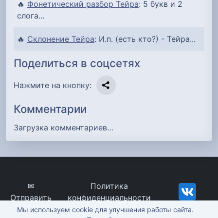
🔥
Фонетический разбор Тейра
: 5 букв и 2
слога...
🔥
Склонение Тейра
: И.п. (есть кто?) - Тейра...
Поделиться в соцсетях
Нажмите на кнопку:
Комментарии
Загрузка комментариев…
✉
Политика
Отправить
конфиденциальности
сообщение
imena-znachenie.ru, ©
Мы используем cookie для улучшения работы сайта.