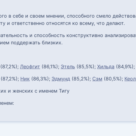
го в себе и своем мнении, способного смело действов
 и ответственно относятся ко всему, что делают.
ательность и способность конструктивно анализирова
ием поддержать близких.
(87,2%);
Леофгит
(86,1%);
Этель
(85,5%);
Хильда
(84,9%)
(87,2%);
Ник
(86,3%);
Эдмунд
(85,2%);
Сэм
(80,5%);
Кеол
их и женских с именем Тигу
енем: