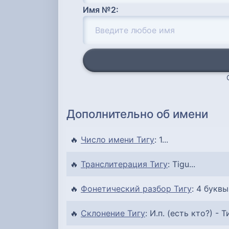
Имя №2:
Дополнительно об имени
🔥
Число имени Тигу
: 1...
🔥
Транслитерация Тигу
: Tigu...
🔥
Фонетический разбор Тигу
: 4 буквы
🔥
Склонение Тигу
: И.п. (есть кто?) - Ти