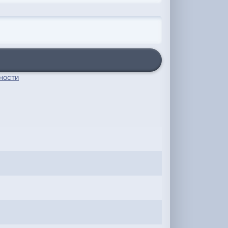
ности