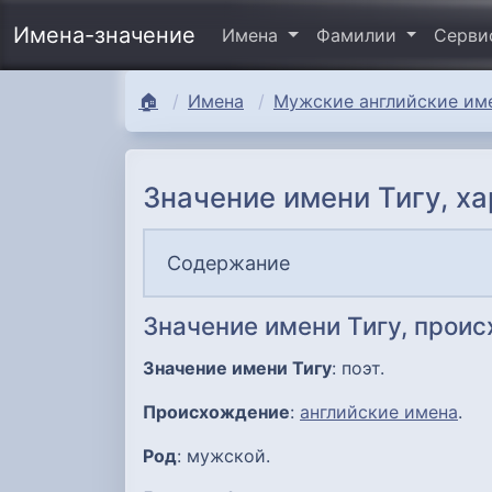
Имена-значение
Имена
Фамилии
Серв
🏠
Имена
Мужские английские име
Значение имени Тигу, х
Содержание
Значение имени Тигу, прои
Значение имени Тигу
: поэт.
Происхождение
:
английские имена
.
Род
: мужской.