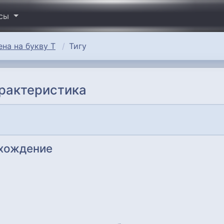
исы
на на букву Т
Тигу
арактеристика
схождение