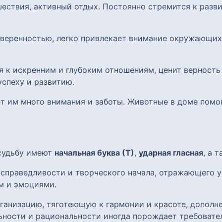
ешествия, активный отдых. Постоянно стремится к раз
уверенностью, легко привлекает внимание окружающих
я к искренним и глубоким отношениям, ценит верность
спеху и развитию.
ет им много внимания и заботы. Животные в доме помо
 судьбу имеют
начальная буква (Т)
,
ударная гласная
, а 
, справедливости и творческого начала, отражающего 
м и эмоциями.
анизацию, тяготеющую к гармонии и красоте, дополн
ьности и рациональности иногда порождает требовател