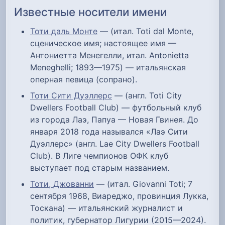
Известные носители имени
Тоти даль Монте
— (итал. Toti dal Monte,
сценическое имя; настоящее имя —
Антониетта Менегелли, итал. Antonietta
Meneghelli; 1893—1975) — итальянская
оперная певица (сопрано).
Тоти Сити Дуэллерс
— (англ. Toti City
Dwellers Football Club) — футбольный клуб
из города Лаэ, Папуа — Новая Гвинея. До
января 2018 года назывался «Лаэ Сити
Дуэллерс» (англ. Lae City Dwellers Football
Club). В Лиге чемпионов ОФК клуб
выступает под старым названием.
Тоти, Джованни
— (итал. Giovanni Toti; 7
сентября 1968, Виареджо, провинция Лукка,
Тоскана) — итальянский журналист и
политик, губернатор Лигурии (2015—2024).