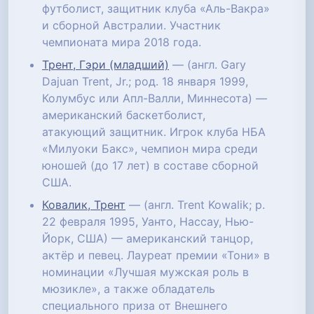
футболист, защитник клуба «Аль-Вакра»
и сборной Австралии. Участник
чемпионата мира 2018 года.
Трент, Гэри (младший)
— (англ. Gary
Dajuan Trent, Jr.; род. 18 января 1999,
Колумбус или Апл-Валли, Миннесота) —
американский баскетболист,
атакующий защитник. Игрок клуба НБА
«Милуоки Бакс», чемпион мира среди
юношей (до 17 лет) в составе сборной
США.
Ковалик, Трент
— (англ. Trent Kowalik; р.
22 февраля 1995, Уанто, Нассау, Нью-
Йорк, США) — американский танцор,
актёр и певец. Лауреат премии «Тони» в
номинации «Лучшая мужская роль в
мюзикле», а также обладатель
специального приза от Внешнего