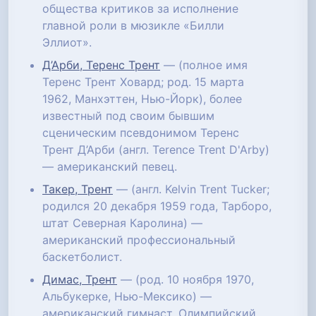
общества критиков за исполнение
главной роли в мюзикле «Билли
Эллиот».
Д’Арби, Теренс Трент
— (полное имя
Теренс Трент Ховард; род. 15 марта
1962, Манхэттен, Нью-Йорк), более
известный под своим бывшим
сценическим псевдонимом Теренс
Трент Д’Арби (англ. Terence Trent D'Arby)
— американский певец.
Такер, Трент
— (англ. Kelvin Trent Tucker;
родился 20 декабря 1959 года, Тарборо,
штат Северная Каролина) —
американский профессиональный
баскетболист.
Димас, Трент
— (род. 10 ноября 1970,
Альбукерке, Нью-Мексико) —
американский гимнаст, Олимпийский