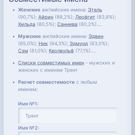
Женские
английские имена:
Этель
(90,7%);
Айрин
(88,2%);
Леофгит
(83,8%);
Хильда
(80,5%);
Саннива
(80,2%)....
Мужские
английские имена:
Эдвин
(85,0%);
Ник
(84,3%);
Эдмунд
(83,0%);
Сэм
(81,0%);
Кеолвульф
(77,1%)....
Списки совместимых имен
- мужских и
женских с именем Трент
Расчет совместимости
с любым
именем:
Имя №1:
Имя №2: