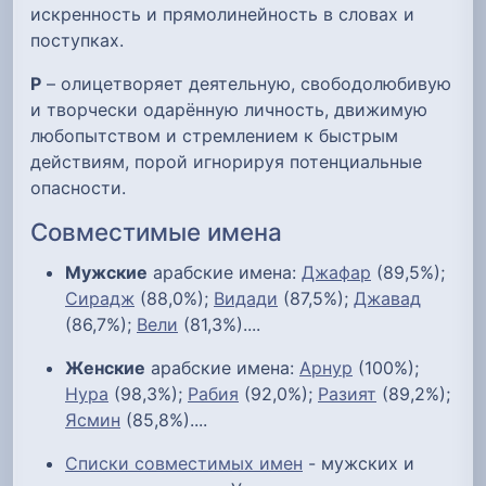
искренность и прямолинейность в словах и
поступках.
Р
– олицетворяет деятельную, свободолюбивую
и творчески одарённую личность, движимую
любопытством и стремлением к быстрым
действиям, порой игнорируя потенциальные
опасности.
Совместимые имена
Мужские
арабские имена:
Джафар
(89,5%);
Сирадж
(88,0%);
Видади
(87,5%);
Джавад
(86,7%);
Вели
(81,3%)....
Женские
арабские имена:
Арнур
(100%);
Нура
(98,3%);
Рабия
(92,0%);
Разият
(89,2%);
Ясмин
(85,8%)....
Списки совместимых имен
- мужских и