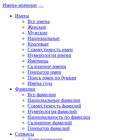
Имена-значение
Имена
Все имена
Женские
Мужские
Национальные
Красивые
Совместимость имен
Нумерология имени
Именины
Склонение имени
Генератор имен
Поиск имен по буквам
Имена года
Фамилии
Все фамилии
Национальные фамилии
Совместимость фамилий
Нумерология фамилий
Национальность по фамилии
Склонение фамилий
Генератор фамилий
Сервисы
Транслитерация