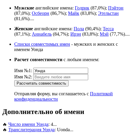
Мужские
английские имена:
Годрик
(87,0%);
Пэйтон
(87,0%);
Осбеорн
(86,7%);
Майк
(83,8%);
Этельстан
(81,6%)....
Женские
английские имена:
Пола
(90,4%);
Тесса
(87,1%);
Аннабель
(84,7%);
Ирэн
(83,8%);
Мэй
(77,7%)....
Списки совместимых имен
- мужских и женских с
именем Уонда
Расчет совместимости
с любым именем:
Имя №1:
Имя №2:
Рассчитать совместимость
Отправляя форму, вы соглашаетесь с
Политикой
конфиденциальности
Дополнительно об имени
🔥
Число имени Уонда
: 4...
🔥
Транслитерация Уонда
: Uonda...