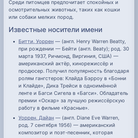
Среди питомцев предпочитает спокойных и
осмотрительных животных, таких как кошки
или собаки мелких пород.
Известные носители имени
Битти, Уоррен
— (англ. Henry Warren Beatty,
при рождении — Бейти (англ. Beaty); род. 30
марта 1937, Ричмонд, Виргиния, США) —
американский актёр, кинорежиссёр и
продюсер. Получил популярность благодаря
ролям гангстеров: Клайда Бэрроу в «Бонни
и Клайде», Дика Трейси в одноимённой
ленте и Багси Сигела в «Багси». Обладатель
премии «Оскар» за лучшую режиссёрскую
работу в фильме «Красные».
Уоррен, Дайан
— (англ. Diane Eve Warren,
род. 7 сентября 1956) — американский
композитор и поэт-песенник, которая