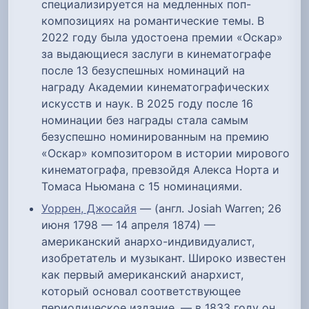
специализируется на медленных поп-
композициях на романтические темы. В
2022 году была удостоена премии «Оскар»
за выдающиеся заслуги в кинематографе
после 13 безуспешных номинаций на
награду Академии кинематографических
искусств и наук. В 2025 году после 16
номинации без награды стала самым
безуспешно номинированным на премию
«Оскар» композитором в истории мирового
кинематографа, превзойдя Алекса Норта и
Томаса Ньюмана с 15 номинациями.
Уоррен, Джосайя
— (англ. Josiah Warren; 26
июня 1798 — 14 апреля 1874) —
американский анархо-индивидуалист,
изобретатель и музыкант. Широко известен
как первый американский анархист,
который основал соответствующее
периодическое издание, — в 1833 году он