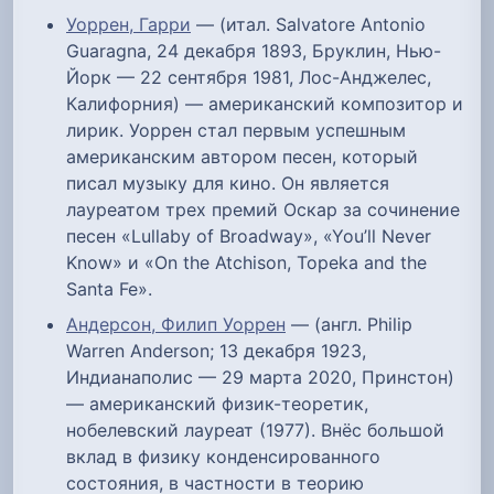
Уоррен, Гарри
— (итал. Salvatore Antonio
Guaragna, 24 декабря 1893, Бруклин, Нью-
Йорк — 22 сентября 1981, Лос-Анджелес,
Калифорния) ― американский композитор и
лирик. Уоррен стал первым успешным
американским автором песен, который
писал музыку для кино. Он является
лауреатом трех премий Оскар за сочинение
песен «Lullaby of Broadway», «You’ll Never
Know» и «On the Atchison, Topeka and the
Santa Fe».
Андерсон, Филип Уоррен
— (англ. Philip
Warren Anderson; 13 декабря 1923,
Индианаполис — 29 марта 2020, Принстон)
— американский физик-теоретик,
нобелевский лауреат (1977). Внёс большой
вклад в физику конденсированного
состояния, в частности в теорию