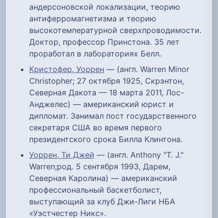
андерсоновской локализации, теорию
антиферромагнетизма и теорию
высокотемпературной сверхпроводимости.
Доктор, профессор Принстона. 35 лет
проработал в лабораториях Белл.
Кристофер, Уоррен
— (англ. Warren Minor
Christopher; 27 октября 1925, Скрэнтон,
Северная Дакота — 18 марта 2011, Лос-
Анджелес) — американский юрист и
дипломат. Занимал пост государственного
секретаря США во время первого
президентского срока Билла Клинтона.
Уоррен, Ти Джей
— (англ. Anthony "T. J."
Warren;род. 5 сентября 1993, Дарем,
Северная Каролина) — американский
профессиональный баскетболист,
выступающий за клуб Джи-Лиги НБА
«Уэстчестер Никс».