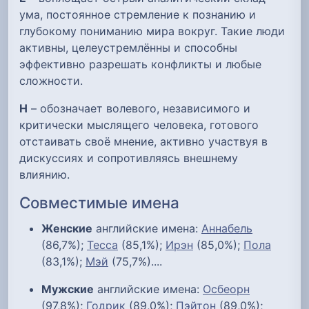
ума, постоянное стремление к познанию и
глубокому пониманию мира вокруг. Такие люди
активны, целеустремлённы и способны
эффективно разрешать конфликты и любые
сложности.
Н
– обозначает волевого, независимого и
критически мыслящего человека, готового
отстаивать своё мнение, активно участвуя в
дискуссиях и сопротивляясь внешнему
влиянию.
Совместимые имена
Женские
английские имена:
Аннабель
(86,7%);
Тесса
(85,1%);
Ирэн
(85,0%);
Пола
(83,1%);
Мэй
(75,7%)....
Мужские
английские имена:
Осбеорн
(97,8%);
Годрик
(89,0%);
Пэйтон
(89,0%);