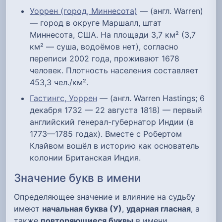
Уоррен (город, Миннесота)
— (англ. Warren)
— город в округе Маршалл, штат
Миннесота, США. На площади 3,7 км² (3,7
км² — суша, водоёмов нет), согласно
переписи 2002 года, проживают 1678
человек. Плотность населения составляет
453,3 чел./км².
Гастингс, Уоррен
— (англ. Warren Hastings; 6
декабря 1732 — 22 августа 1818) — первый
английский генерал-губернатор Индии (в
1773—1785 годах). Вместе с Робертом
Клайвом вошёл в историю как основатель
колонии Британская Индия.
Значение букв в имени
Определяющее значение и влияние на судьбу
имеют
начальная буква (У)
,
ударная гласная
, а
также
повторяющиеся буквы
в имени.