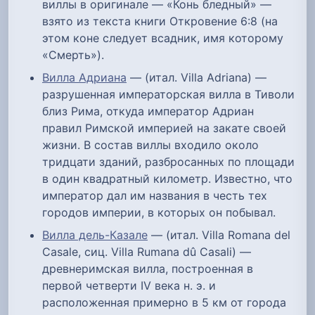
виллы в оригинале — «Конь бледный» —
взято из текста книги Откровение 6:8 (на
этом коне следует всадник, имя которому
«Смерть»).
Вилла Адриана
— (итал. Villa Adriana) —
разрушенная императорская вилла в Тиволи
близ Рима, откуда император Адриан
правил Римской империей на закате своей
жизни. В состав виллы входило около
тридцати зданий, разбросанных по площади
в один квадратный километр. Известно, что
император дал им названия в честь тех
городов империи, в которых он побывал.
Вилла дель-Казале
— (итал. Villa Romana del
Casale, сиц. Villa Rumana dû Casali) —
древнеримская вилла, построенная в
первой четверти IV века н. э. и
расположенная примерно в 5 км от города