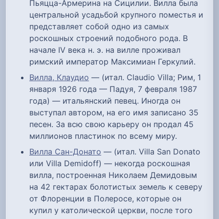
Пьяцца-Армерина на Сицилии. Вилла была
центральной усадьбой крупного поместья и
представляет собой одно из самых
роскошных строений подобного рода. В
начале IV века н. э. на вилле проживал
римский император Максимиан Геркулий.
Вилла, Клаудио
— (итал. Claudio Villa; Рим, 1
января 1926 года — Падуя, 7 февраля 1987
года) — итальянский певец. Иногда он
выступал автором, на его имя записано 35
песен. За всю свою карьеру он продал 45
миллионов пластинок по всему миру.
Вилла Сан-Донато
— (итал. Villa San Donato
или Villa Demidoff) — некогда роскошная
вилла, построенная Николаем Демидовым
на 42 гектарах болотистых земель к северу
от Флоренции в Полеросе, которые он
купил у католической церкви, после того