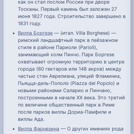
как он стал послом России при дворе
Тосканы. Первый камень был заложен 27
июня 1827 года. Строительство завершено в
1831 году.
Вилла Боргезе
— (итал. Villa Borghese) —
римский ландшафтный парк в пейзажном
стиле в районе Париоли (Parioli),
занимающий холм Пинчо. Парк Боргезе
охватывает огромную территорию в центре
города (80 гектаров или 148 акров) между
частью стен Аврелиана, улицей Фламиниа,
Пьяцца-дель-Пополо (Piazza del Popolo) и
новыми районами Саларио и Пинчано,
построенными в начале XX века. Это третий
по величине общественный парк в Риме
после парков виллы Дориа-Памфили и
виллы Ада.
Вилла Фарнезина
— О других имениях рода