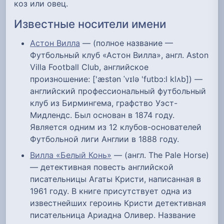
коз или овец.
Известные носители имени
Астон Вилла
— (полное название —
Футбольный клуб «Астон Вилла», англ. Aston
Villa Football Club, английское
произношение: ['æstən ˈvɪlə 'futbɔ:l klʌb]) —
английский профессиональный футбольный
клуб из Бирмингема, графство Уэст-
Мидлендс. Был основан в 1874 году.
Является одним из 12 клубов-основателей
Футбольной лиги Англии в 1888 году.
Вилла «Белый Конь»
— (англ. The Pale Horse)
— детективная повесть английской
писательницы Агаты Кристи, написанная в
1961 году. В книге присутствует одна из
известнейших героинь Кристи детективная
писательница Ариадна Оливер. Название